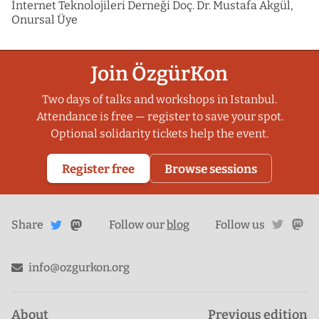
İnternet Teknolojileri Derneği Doç. Dr. Mustafa Akgül,
Onursal Üye
Join ÖzgürKon
Two days of talks and workshops in Istanbul.
Attendance is free — register to save your spot.
Optional solidarity tickets help the event.
Register free
Browse sessions
Share
Share on
twitte
ma
Share
on
Follow our
blog
Follow us
Mastodon
Twitter
info@ozgurkon.org
About
Previous edition