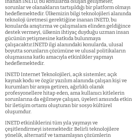
inanan INETD, bu konularda oluşan gelişmeler,
sorunlar ve olanakların tartışıldığı bir platform olmayı
hedeflemektedir. Ülkemizin bilgi teknolojileri alanında
teknoloji üretmesi gerektiğine inanan INETD, bu
konularda araştırma ve çalışmalara elinden geldiğince
destek vermeyi, ülkenin ihtiyaç duyduğu uzman insan
gücünün yetişmesine katkıda bulunmaya
çalışacaktır.INETD ilgi alanındaki konularda, ulusal
boyutta sorunların çözümüne ve ulusal politikaların
oluşmasına katkı amacıyla etkinlikler yapmayı
hedeflemektedir.
INETD Internet Teknolojileri, açık sistemler, açık
kaynak kodu ve özgür yazılım alanında çalışan kişi ve
kurumları bir araya getiren, ağırlıklı olarak
profesyonellere hitap eden, ama kullanıcı kitlelerin
sorunlarına da eğilmeye çalışan, üyeleri arasında etkin
bir iletişim ortamı oluşturan bir sosyo kültürel
oluşumdur.
INETD etkinliklerini tüm yıla yaymayı ve
çeşitlendirmeyi istemektedir. Belirli teknolojilere
yönelik, alternatif ve tamamlayan çözümlerin