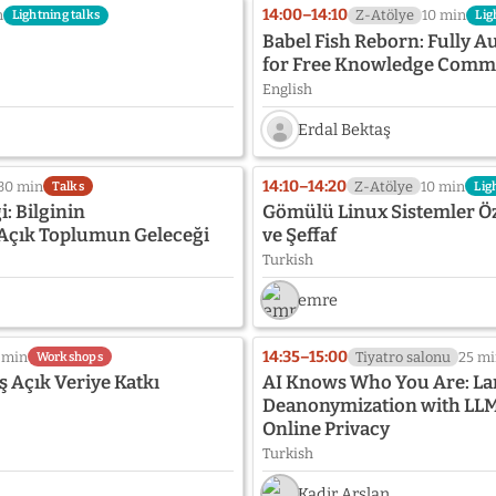
14:00–14:10
n
Z-Atölye
10 min
Lightning talks
Lig
Babel Fish Reborn: Fully 
for Free Knowledge Com
English
Erdal Bektaş
Speaker
photo
14:10–14:20
30 min
Z-Atölye
10 min
Talks
Lig
not
i: Bilginin
Gömülü Linux Sistemler Öz
provided
Açık Toplumun Geleceği
ve Şeffaf
yet:
Turkish
Erdal
Bektaş
emre
14:35–15:00
 min
Tiyatro salonu
25 m
Workshops
ş Açık Veriye Katkı
AI Knows Who You Are: La
Deanonymization with LLM
Online Privacy
Turkish
Kadir Arslan