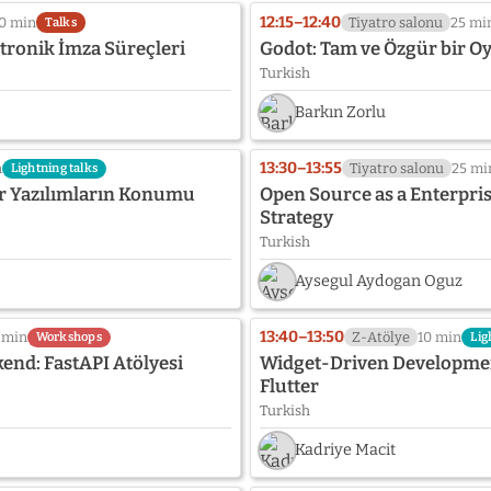
12:15–12:40
0 min
Tiyatro salonu
25 mi
Talks
ktronik İmza Süreçleri
Godot: Tam ve Özgür bir 
Turkish
Barkın Zorlu
13:30–13:55
n
Tiyatro salonu
25 mi
Lightning talks
r Yazılımların Konumu
Open Source as a Enterpri
Strategy
Turkish
Aysegul Aydogan Oguz
13:40–13:50
 min
Z-Atölye
10 min
Workshops
Lig
end: FastAPI Atölyesi
Widget-Driven Developmen
Flutter
Turkish
Kadriye Macit