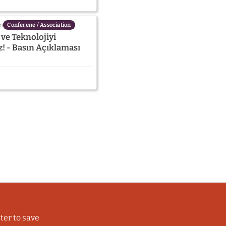
n
Conferene / Association
 ve Teknolojiyi
z! - Basın Açıklaması
ter to save