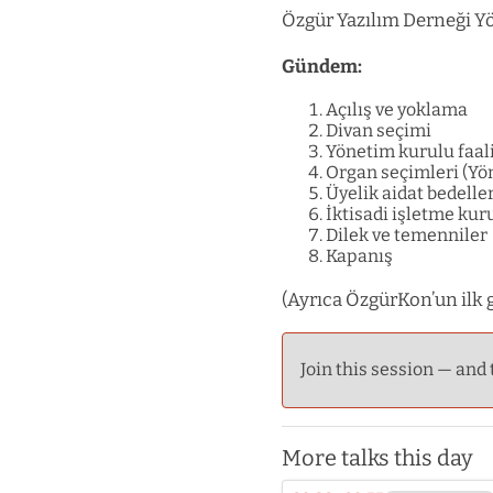
Özgür Yazılım Derneği Y
Gündem:
Açılış ve yoklama
Divan seçimi
Yönetim kurulu faal
Organ seçimleri (Yö
Üyelik aidat bedelle
İktisadi işletme kur
Dilek ve temenniler
Kapanış
(Ayrıca ÖzgürKon’un ilk g
Join this session — and 
More talks this day