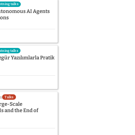
htning talks
Autonomous AI Agents
mons
htning talks
gür Yazılımlarla Pratik
in
Talks
rge-Scale
s and the End of