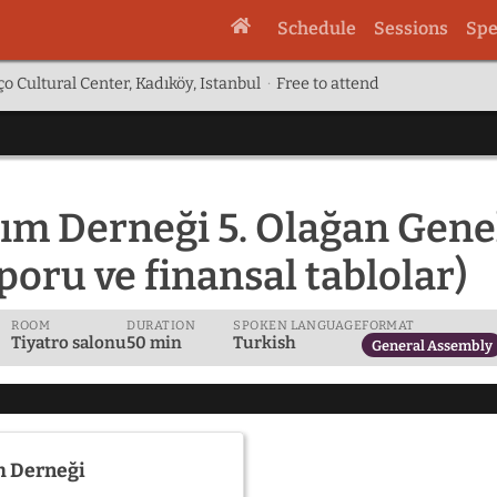
Schedule
Sessions
Spe
o Cultural Center, Kadıköy, Istanbul
·
Free to attend
lım Derneği 5. Olağan Gene
aporu ve finansal tablolar)
ROOM
DURATION
SPOKEN LANGUAGE
FORMAT
Tiyatro salonu
50 min
Turkish
General Assembly
m Derneği