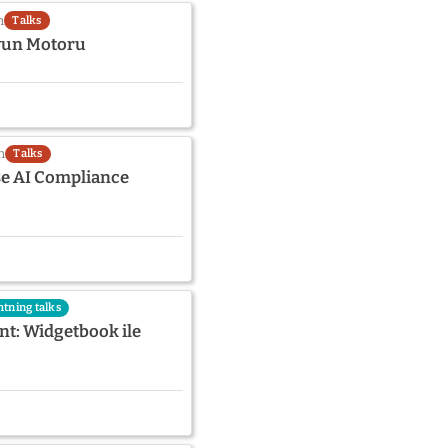
n
Talks
Oyun Motoru
n
Talks
se AI Compliance
htning talks
t: Widgetbook ile