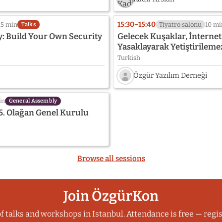
15:30–15:40
25 min
Tiyatro salonu
10 mi
Talks
: Build Your Own Security
Gelecek Kuşaklar, İnternet
Yasaklayarak Yetiştirileme
Turkish
Özgür Yazılım Derneği
Speaker
photo
in
General Assembly
not
5. Olağan Genel Kurulu
provided
yet:
Özgür
Yazılım
Derneği
Browse all sessions
Join ÖzgürKon
f talks and workshops in Istanbul. Attendance is free — regis