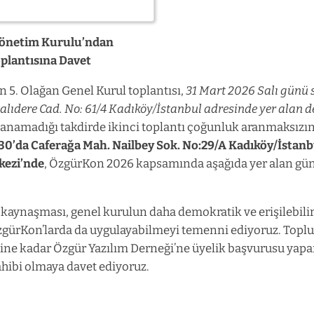
Yönetim Kurulu’ndan
oplantısına Davet
n 5. Olağan Genel Kurul toplantısı,
31 Mart 2026 Salı günü 
ıdere Cad. No: 61/4 Kadıköy/İstanbul adresinde yer alan 
lanamadığı takdirde ikinci toplantı çoğunluk aranmaksızı
30’da Caferağa Mah. Nailbey Sok. No:29/A Kadıköy/İstanb
kezi’nde
, ÖzgürKon 2026 kapsamında aşağıda yer alan gün
kaynaşması, genel kurulun daha demokratik ve erişilebilir
gürKon’larda da uygulayabilmeyi temenni ediyoruz. Toplu
ihine kadar Özgür Yazılım Derneği’ne üyelik başvurusu yap
ahibi olmaya davet ediyoruz.