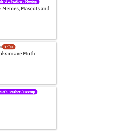
rds of a Feather / Meetup
s: Memes, Mascots and
in
Talks
aksınız ve Mutlu
s of a Feather / Meetup