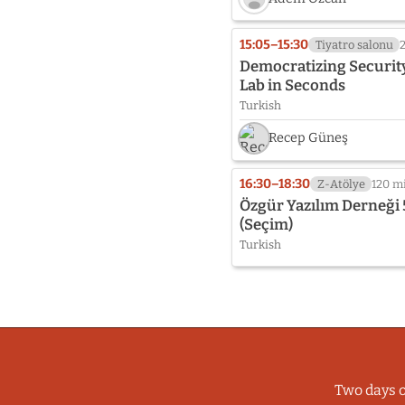
Speaker
photo
15:05–15:30
Tiyatro salonu
not
Democratizing Security
provided
Lab in Seconds
yet:
Turkish
Adem
Özcan
Recep Güneş
16:30–18:30
Z-Atölye
120 m
Özgür Yazılım Derneği 
(Seçim)
Turkish
Two days o