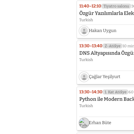
11:40–12:10
Tiyatro salonu
3
Özgür Yazılımlarla Ele
Turkish
Hakan Uygun
Speaker
photo
13:30–13:40
Z-Atölye
10 mi
not
DNS Altyapısında Özgü
provided
Turkish
yet:
Hakan
Uygun
Çağlar Yeşilyurt
Speaker
photo
13:30–14:30
1. Kat Atölye
60
not
Python ile Modern Back
provided
Turkish
yet:
Çağlar
Yeşilyurt
Erhan Büte