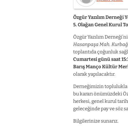
Speaker
photo
Özgür Yazılım Derneği 
not
5. Olağan Genel Kurul T
provided
yet:
Özgür
Özgür Yazılım Derneği’ni
Yazılım
Hasanpaşa Mah. Kurbağal
Derneği
toplantıda çoğunluk sağ
Cumartesi günü saat 15:
Barış Manço Kültür Mer
olarak yapılacaktır.
Derneğimizin toplulukla 
bu kararı önümüzdeki Öz
herkesi, genel kurul tar
geleceğinde pay ve söz s
Bilgilerinize sunarız.