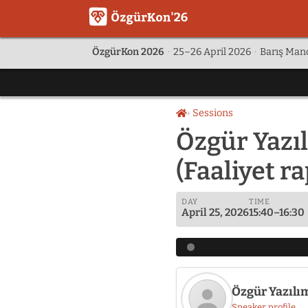
ÖzgürKon 2026
·
25–26 April 2026
·
Barış Manç
Sessions
Home
Özgür Yazı
(Faaliyet r
DAY
TIME
April 25, 2026
15:40–16:30
Özgür Yazılı
Speaker profile