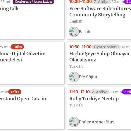
10:00–11:00
25 min
Z-Atölye
60 min
Conferene / Association
Bi
ning talk
Free Software Subculture
Community Storytelling
English
Basak
10:30–11:00
25 min
Tiyatro salonu
30 m
Talks
ıma: Dijital Gözetim
Hiçbir Şeye Sahip Olmayac
ücadelesi
Olacaksınız
Turkish
Efe Söğüt
11:10–12:10
5 min
Z-Atölye
60 min
Talks
Bird
erstand Open Data in
Ruby Türkiye Meetup
Turkish
Ender Ahmet Yurt