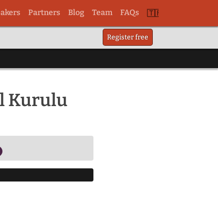
akers
Partners
Blog
Team
FAQs
Switch
Register free
to
tr
l Kurulu