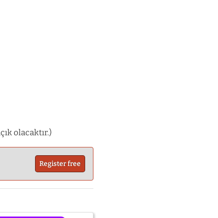
ık olacaktır.)
Register free