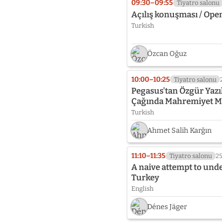
09:30–09:55
Tiyatro salonu
Açılış konuşması / Ope
Turkish
Özcan Oğuz
10:00–10:25
Tiyatro salonu
Pegasus'tan Özgür Yazıl
Çağında Mahremiyet M
Turkish
Ahmet Salih Karğın
11:10–11:35
Tiyatro salonu
2
A naive attempt to und
Turkey
English
Dénes Jäger