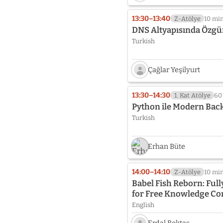
Speaker
photo
13:30–13:40
Z-Atölye
10 mi
not
DNS Altyapısında Özgü
provided
Turkish
yet:
Hakan
Uygun
Çağlar Yeşilyurt
Speaker
photo
13:30–14:30
1. Kat Atölye
60
not
Python ile Modern Back
provided
Turkish
yet:
Çağlar
Yeşilyurt
Erhan Büte
14:00–14:10
Z-Atölye
10 mi
Babel Fish Reborn: Fu
for Free Knowledge 
English