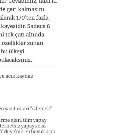
mi? Cevabımız, tabii ki
de geri kalmasını
larak 170'ten fazla
ikayesidir. Sadece 6
i tek çatı altında
 özellikler sunan
bu ülkeyi,
bulacaksınız.
 ve açık kaynak
en yazılımları “izlemek”
.
ndirme alan, tüm yapay
nternetsiz yapay zekâ
 Türkiye’nin en büyük açık