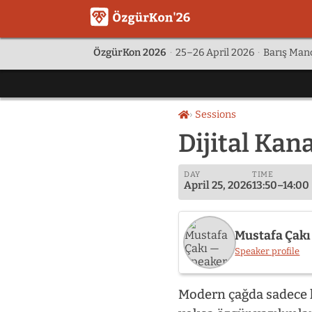
ÖzgürKon 2026
·
25–26 April 2026
·
Barış Manç
Sessions
Home
Dijital Kan
DAY
TIME
April 25, 2026
13:50–14:00
Mustafa Çakı
Speaker profile
Modern çağda sadece ka