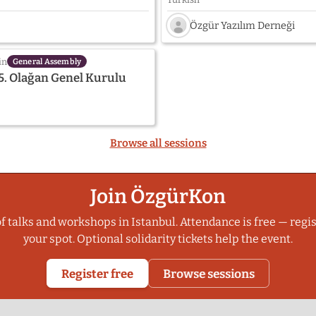
Özgür Yazılım Derneği
Speaker
photo
in
General Assembly
not
5. Olağan Genel Kurulu
provided
yet:
Özgür
Yazılım
Derneği
Browse all sessions
Join ÖzgürKon
f talks and workshops in Istanbul. Attendance is free — regis
your spot. Optional solidarity tickets help the event.
Register free
Browse sessions