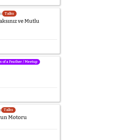
in
Talks
aksınız ve Mutlu
s of a Feather / Meetup
n
Talks
Oyun Motoru