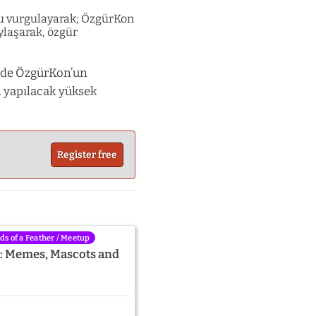
nu vurgulayarak; ÖzgürKon
aylaşarak, özgür
 de ÖzgürKon’un
n yapılacak yüksek
Register free
rds of a Feather / Meetup
s: Memes, Mascots and