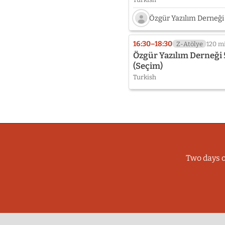
Özgür Yazılım Derneği
Speaker
photo
16:30–18:30
Z-Atölye
120 m
not
Özgür Yazılım Derneği 
provided
(Seçim)
yet:
Turkish
Özgür
Yazılım
Derneği
Two days o
Share