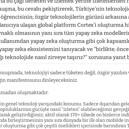
la bu çağı ilerleten ve izlemek yerine izletenlerden 
nuşma, bu cevabı pekiştirerek, Türkiye'nin teknoloji
 öğrencisinin; özgür teknolojilerin gücünü arkasına a
lanıcıya ulaşan global platform Cortex'i oluşturma h
ynaklı olmasının yanı sıra tüm yapay zeka modellerin
 kullanımdan yapay zeka oluşturma gibi çok kapsamlı
apay zeka ekosistemini tanıyacak ve "birlikte; önce 
ı teknolojide nasıl zirveye taşırız?" sorusuna yanıt 
konuşmada, teknolojiyi sadece tüketen değil, özgür yazılım
ğin manifestosunu dinleyeceksiniz.
amadan oluşmaktadır:
in genel teknoloji yarışındaki konumu. Sadece dışarıdan gel
topluluklarının gücüyle nasıl “izleten” olabileceğimiz gerçeği
olarak geliştirdiğimiz; aktif olarak 170+ ülkede on binlerce i
mda birleştirmesinin yanı sıra dünyada bir ilk olan mobilde i
r oluşturma gibi çok çeşitli özellikleri içerisinde barındıran