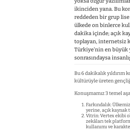
yoksa özgür yazılımlar
ikinciden yana. Bu ko
reddeden bir grup lise
ülkede on binlerce kul
dakika içinde; açık ka
toplayan, internetsiz
Türkiye'nin en büyük y
sonrasındaysa insanlığ
Bu 6 dakikalık yıldırım 
kültürüyle üreten gençli
Konuşmamız 3 temel aş
Farkındalık: Ülkemiz
yerine, açık kaynak 
Vitrin: Vertex ekibi 
zekâları tek platfor
kullanımı ve karakte