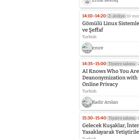
Erdal Bektaş
Speaker
photo
14:10–14:20
Z-Atölye
10 mi
not
Gömülü Linux Sistemler
provided
ve Şeffaf
yet:
Turkish
Erdal
Bektaş
emre
14:35–15:00
Tiyatro salonu
AI Knows Who You Are:
Deanonymization with 
Online Privacy
Turkish
Kadir Arslan
15:30–15:40
Tiyatro salonu
Gelecek Kuşaklar, İnter
Yasaklayarak Yetiştiril
Turkish