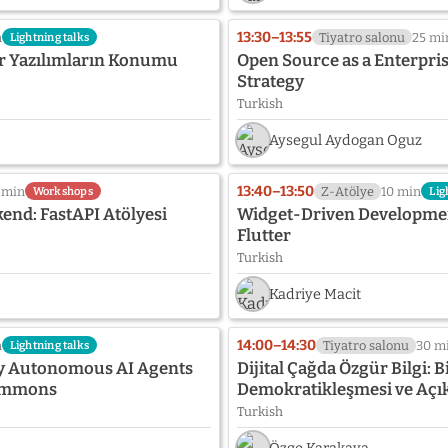
13:30–13:55
n
Tiyatro salonu
25 mi
Lightning talks
r Yazılımların Konumu
Open Source as a Enterpri
Strategy
Turkish
Aysegul Aydogan Oguz
13:40–13:50
 min
Z-Atölye
10 min
Workshops
Lig
end: FastAPI Atölyesi
Widget-Driven Developmen
Flutter
Turkish
Kadriye Macit
14:00–14:30
n
Tiyatro salonu
30 m
Lightning talks
lly Autonomous AI Agents
Dijital Çağda Özgür Bilgi: B
Commons
Demokratikleşmesi ve Açı
Turkish