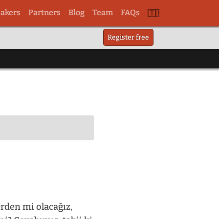
akers
Partners
Blog
Team
FAQs
Switch
Register free
to
tr
erden mi olacağız,