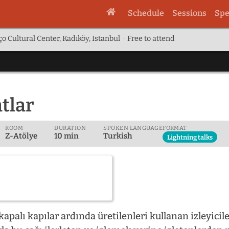
Schedule
Sessions
Spe
o Cultural Center, Kadıköy, Istanbul
·
Free to attend
atlar
ROOM
DURATION
SPOKEN LANGUAGE
FORMAT
Z-Atölye
10 min
Turkish
Lightning talks
palı kapılar ardında üretilenleri kullanan izleyicil