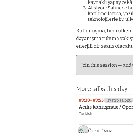
kaynaklı yapay zekâ 
Aksiyon: Sahnede bu
katılımcılarına, yazı
teknolojilerle bu ülk
Bu konuşma, hem ülkemi
dayanışma ruhuna yakışır
enerjili bir seans olacaktı
Join this session — and 
More talks this day
09:30–09:55
Tiyatro salonu
Açılış konuşması / Ope
Turkish
Özcan Oğuz