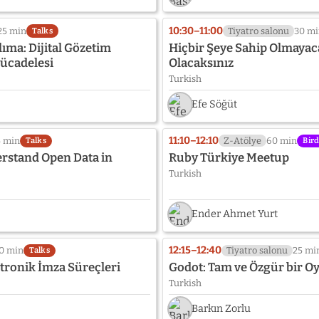
10:30–11:00
25 min
Tiyatro salonu
30 m
Talks
ıma: Dijital Gözetim
Hiçbir Şeye Sahip Olmayac
ücadelesi
Olacaksınız
Turkish
Efe Söğüt
11:10–12:10
5 min
Z-Atölye
60 min
Talks
Bird
erstand Open Data in
Ruby Türkiye Meetup
Turkish
Ender Ahmet Yurt
12:15–12:40
0 min
Tiyatro salonu
25 mi
Talks
ktronik İmza Süreçleri
Godot: Tam ve Özgür bir 
Turkish
Barkın Zorlu