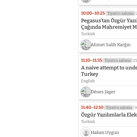
10:00–10:25
Tiyatro salonu
Pegasus'tan Özgür Yazıl
Çağında Mahremiyet M
Turkish
Ahmet Salih Karğın
11:10–11:35
Tiyatro salonu
2
A naive attempt to und
Turkey
English
Dénes Jäger
11:40–12:10
Tiyatro salonu
3
Özgür Yazılımlarla Ele
Turkish
Hakan Uygun