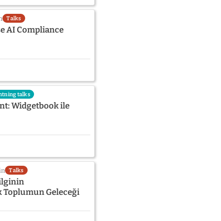
n
Talks
se AI Compliance
htning talks
t: Widgetbook ile
in
Talks
ilginin
k Toplumun Geleceği