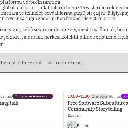
platformu Cortex’in tanıtımı.
 global platformu anlatanların henüz 16 yaşlarında olduğu
lımcılara ve teknoloji sevdalılarına güçlü bir çağrı: “Bilgiyi p
enin ve insanlığın kaderini hep beraber değiştirebiliriz.”
zin yapay zekâ sektöründe öne geçmesini sağlamak; hem
 şekilde, salondaki herkesi kolektif bilince eriştirmek içi
r.
the rest of the event — with a free ticket.
10:00–11:00
25 min
Z-Atölye
60 min
Conferene / Association
Bi
ning talk
Free Software Subculture
Community Storytelling
English
Basak