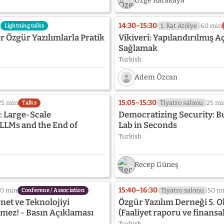
Özge Karakaya
14:30–15:30
n
1. Kat Atölye
60 min
Lightning talks
 Özgür Yazılımlarla Pratik
Vikiveri: Yapılandırılmış A
Sağlamak
Turkish
Adem Özcan
Speaker
photo
15:05–15:30
25 min
Tiyatro salonu
25 mi
Talks
not
 Large-Scale
Democratizing Security: B
provided
LLMs and the End of
Lab in Seconds
yet:
Turkish
Adem
Özcan
Recep Güneş
15:40–16:30
10 min
Tiyatro salonu
50 m
Conferene / Association
net ve Teknolojiyi
Özgür Yazılım Derneği 5. 
emez! - Basın Açıklaması
(Faaliyet raporu ve finansal
Turkish