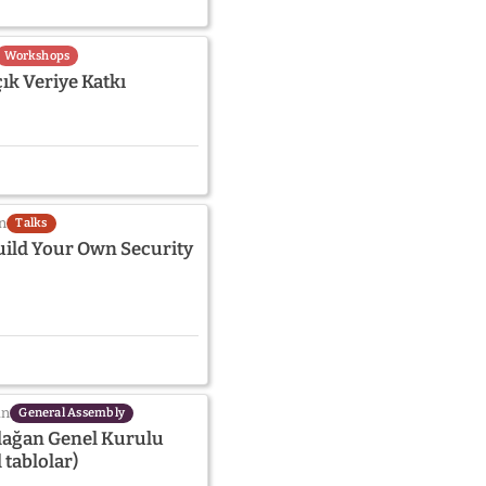
Workshops
çık Veriye Katkı
n
Talks
uild Your Own Security
in
General Assembly
Olağan Genel Kurulu
 tablolar)