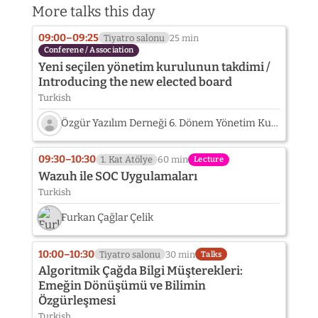
More talks this day
09:00–09:25
Tiyatro salonu
25 min
Conferene / Association
Yeni seçilen yönetim kurulunun takdimi /
Introducing the new elected board
Turkish
Özgür Yazılım Derneği 6. Dönem Yönetim Kurulu
Speaker
photo
09:30–10:30
1. Kat Atölye
60 min
Lecture
not
Wazuh ile SOC Uygulamaları
provided
Turkish
yet:
Özgür
Furkan Çağlar Çelik
Yazılım
Derneği
6.
10:00–10:30
Tiyatro salonu
30 min
Talks
Dönem
Algoritmik Çağda Bilgi Müşterekleri:
Yönetim
Emeğin Dönüşümü ve Bilimin
Kurulu
Özgürleşmesi
Turkish