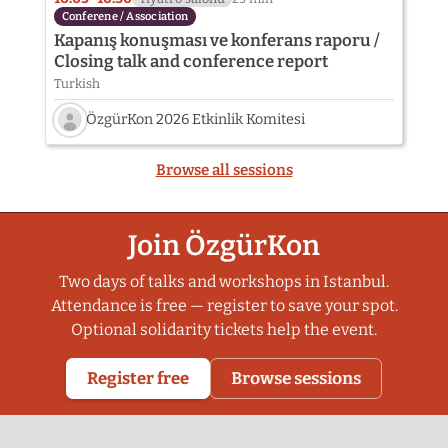
Conferene / Association
Kapanış konuşması ve konferans raporu /
Closing talk and conference report
Turkish
ÖzgürKon 2026 Etkinlik Komitesi
Speaker
photo
Browse all sessions
not
provided
yet:
Join ÖzgürKon
ÖzgürKon
2026
Etkinlik
Two days of talks and workshops in Istanbul.
Komitesi
Attendance is free — register to save your spot.
Optional solidarity tickets help the event.
Register free
Browse sessions
Share