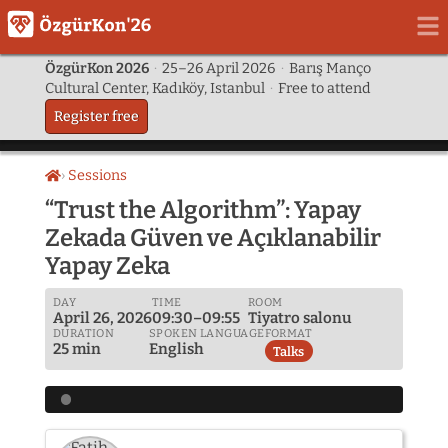
ÖzgürKon 2026
·
25–26 April 2026
·
Barış Manço
Cultural Center, Kadıköy, Istanbul
·
Free to attend
Register free
Sessions
Home
“Trust the Algorithm”: Yapay
Zekada Güven ve Açıklanabilir
Yapay Zeka
DAY
TIME
ROOM
April 26, 2026
09:30–09:55
Tiyatro salonu
DURATION
SPOKEN LANGUAGE
FORMAT
25 min
English
Talks