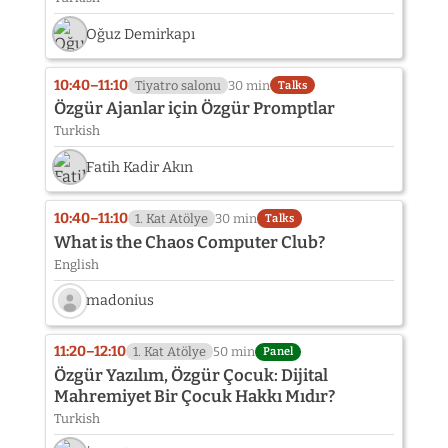
Oğuz Demirkapı
10:40–11:10
Tiyatro salonu
30 min
Talks
Özgür Ajanlar için Özgür Promptlar
Turkish
Fatih Kadir Akın
10:40–11:10
1. Kat Atölye
30 min
Talks
What is the Chaos Computer Club?
English
madonius
Speaker
photo
11:20–12:10
1. Kat Atölye
50 min
Panel
not
Özgür Yazılım, Özgür Çocuk: Dijital
provided
Mahremiyet Bir Çocuk Hakkı Mıdır?
yet:
Turkish
madonius