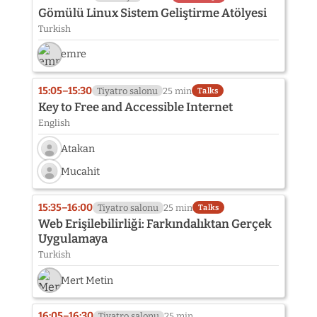
Gömülü Linux Sistem Geliştirme Atölyesi
Turkish
emre
15:05–15:30
Tiyatro salonu
25 min
Talks
Key to Free and Accessible Internet
English
Atakan
Speaker
Mucahit
photo
Speaker
not
photo
provided
15:35–16:00
Tiyatro salonu
25 min
Talks
not
yet:
Web Erişilebilirliği: Farkındalıktan Gerçek
provided
Atakan
Uygulamaya
yet:
Turkish
Mucahit
Mert Metin
16:05–16:30
Tiyatro salonu
25 min