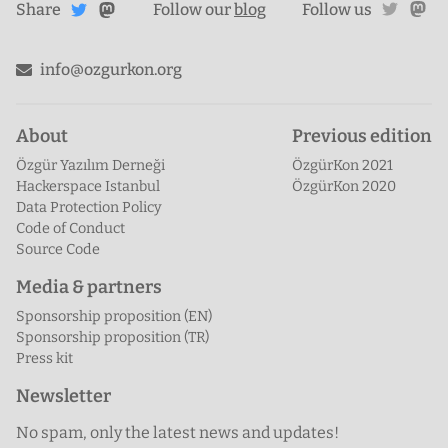
Share on
twitte
ma
Share
on
Follow our
blog
Follow us
Mastodon
Twitter
info@ozgurkon.org
About
Previous edition
Özgür Yazılım Derneği
ÖzgürKon 2021
Hackerspace Istanbul
ÖzgürKon 2020
Data Protection Policy
Code of Conduct
Source Code
Media & partners
Sponsorship proposition (EN)
Sponsorship proposition (TR)
Press kit
Newsletter
No spam, only the latest news and updates!