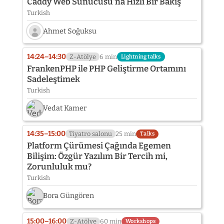
Caddy Web Sunucusu'na Hızlı Bir Bakış
provided
Turkish
yet:
Ömer
Ahmet Soğuksu
Taha
Öztop
Speaker
photo
14:24–14:30
Z-Atölye
6 min
Lightning talks
not
FrankenPHP ile PHP Geliştirme Ortamını
provided
Sadeleştimek
yet:
Turkish
Ahmet
Soğuksu
Vedat Kamer
14:35–15:00
Tiyatro salonu
25 min
Talks
Platform Çürümesi Çağında Egemen
Bilişim: Özgür Yazılım Bir Tercih mi,
Zorunluluk mu?
Turkish
Bora Güngören
15:00–16:00
Z-Atölye
60 min
Workshops