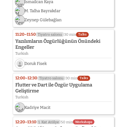
İsmailcan Kaya
M. Talha Bayrakdar
Zeynep Gülebağlan
11:20–11:50
Tiyatro salonu
30 min
Talks
Yazılımların Özgürlüğünün Önündeki
Engeller
Turkish
Doruk Fisek
Speaker
photo
12:00–12:30
Tiyatro salonu
30 min
Talks
not
Flutter ve Dart ile Özgür Uygulama
provided
Geliştirme
yet:
Turkish
Doruk
Fisek
Kadriye Macit
12:20–13:10
1. Kat Atölye
50 min
Workshops