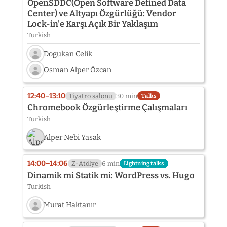
OpenSDDC(Open Software Defined Data
Center) ve Altyapı Özgürlüğü: Vendor
Lock-in’e Karşı Açık Bir Yaklaşım
Turkish
Dogukan Celik
Speaker
Osman Alper Özcan
photo
Speaker
not
photo
provided
12:40–13:10
Tiyatro salonu
30 min
Talks
not
yet:
Chromebook Özgürleştirme Çalışmaları
provided
Dogukan
Turkish
yet:
Celik
Osman
Alper Nebi Yasak
Alper
Özcan
14:00–14:06
Z-Atölye
6 min
Lightning talks
Dinamik mi Statik mi: WordPress vs. Hugo
Turkish
Murat Haktanır
Speaker