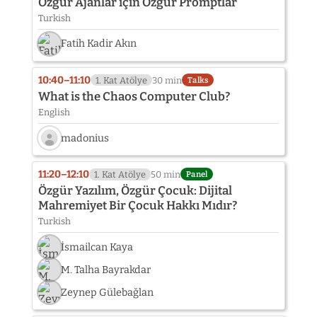
Özgür Ajanlar için Özgür Promptlar
Turkish
Fatih Kadir Akın
10:40–11:10
1. Kat Atölye
30 min
Talks
What is the Chaos Computer Club?
English
madonius
Speaker
photo
11:20–12:10
1. Kat Atölye
50 min
Panel
not
Özgür Yazılım, Özgür Çocuk: Dijital
provided
Mahremiyet Bir Çocuk Hakkı Mıdır?
yet:
Turkish
madonius
İsmailcan Kaya
M. Talha Bayrakdar
Zeynep Gülebağlan