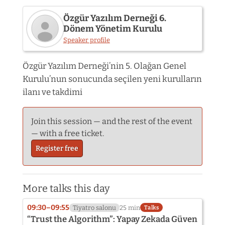
Özgür Yazılım Derneği 6.
Dönem Yönetim Kurulu
Speaker profile
Speaker
photo
Özgür Yazılım Derneği’nin 5. Olağan Genel
not
Kurulu’nun sonucunda seçilen yeni kurulların
provided
yet:
ilanı ve takdimi
Özgür
Yazılım
Derneği
Join this session — and the rest of the event
6.
— with a free ticket.
Dönem
Yönetim
Register free
Kurulu
More talks this day
09:30–09:55
Tiyatro salonu
25 min
Talks
“Trust the Algorithm”: Yapay Zekada Güven