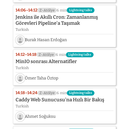
Speaker
photo
14:06–14:12
Z-Atölye
6 min
Lightning talks
not
Jenkins ile Akıllı Cron: Zamanlanmış
provided
Görevleri Pipeline'a Taşımak
yet:
Turkish
R.
Engür
Burak Hasan Erdoğan
Pişirici
Speaker
photo
14:12–14:18
Z-Atölye
6 min
Lightning talks
not
MinIO sonrası Alternatifler
provided
Turkish
yet:
Burak
Ömer Taha Öztop
Hasan
Erdoğan
Speaker
photo
14:18–14:24
Z-Atölye
6 min
Lightning talks
not
Caddy Web Sunucusu'na Hızlı Bir Bakış
provided
Turkish
yet:
Ömer
Ahmet Soğuksu
Taha
Öztop
Speaker