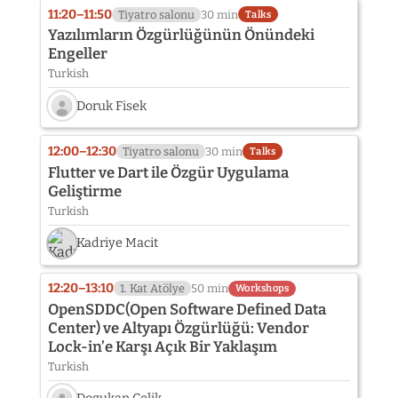
11:20–11:50
Tiyatro salonu
30 min
Talks
Yazılımların Özgürlüğünün Önündeki
Engeller
Turkish
Doruk Fisek
Speaker
photo
12:00–12:30
Tiyatro salonu
30 min
Talks
not
Flutter ve Dart ile Özgür Uygulama
provided
Geliştirme
yet:
Turkish
Doruk
Fisek
Kadriye Macit
12:20–13:10
1. Kat Atölye
50 min
Workshops
OpenSDDC(Open Software Defined Data
Center) ve Altyapı Özgürlüğü: Vendor
Lock-in’e Karşı Açık Bir Yaklaşım
Turkish