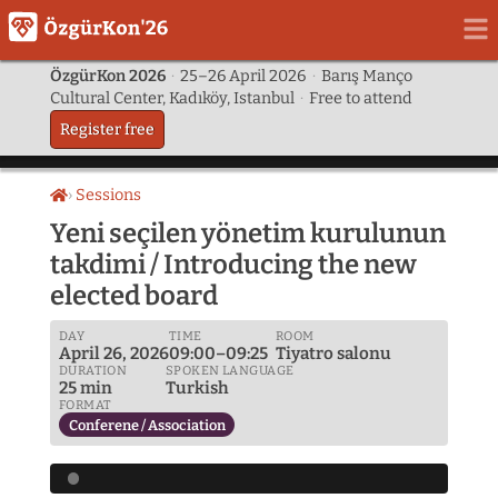
ÖzgürKon 2026
·
25–26 April 2026
·
Barış Manço
Cultural Center, Kadıköy, Istanbul
·
Free to attend
Register free
Sessions
Home
Yeni seçilen yönetim kurulunun
takdimi / Introducing the new
elected board
DAY
TIME
ROOM
April 26, 2026
09:00–09:25
Tiyatro salonu
DURATION
SPOKEN LANGUAGE
25 min
Turkish
FORMAT
Conferene / Association