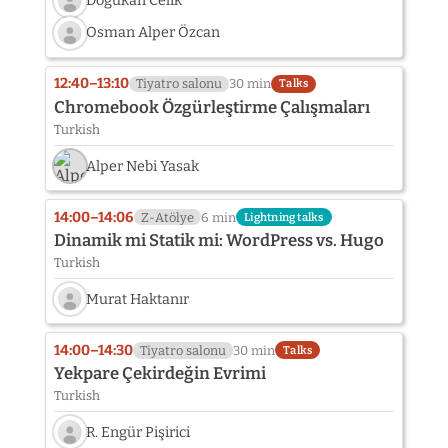
Dogukan Celik
Speaker
Osman Alper Özcan
photo
Speaker
not
photo
provided
12:40–13:10
Tiyatro salonu
30 min
Talks
not
yet:
Chromebook Özgürleştirme Çalışmaları
provided
Dogukan
Turkish
yet:
Celik
Osman
Alper Nebi Yasak
Alper
Özcan
14:00–14:06
Z-Atölye
6 min
Lightning talks
Dinamik mi Statik mi: WordPress vs. Hugo
Turkish
Murat Haktanır
Speaker
photo
14:00–14:30
Tiyatro salonu
30 min
Talks
not
Yekpare Çekirdeğin Evrimi
provided
Turkish
yet:
Murat
R. Engür Pişirici
Haktanır