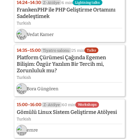
photo
14:24–14:30
Z-Atölye
6 min
Lightning talks
not
FrankenPHP ile PHP Geliştirme Ortamını
provided
Sadeleştimek
yet:
Turkish
Ahmet
Soğuksu
Vedat Kamer
14:35–15:00
Tiyatro salonu
25 min
Talks
Platform Çürümesi Çağında Egemen
Bilişim: Özgür Yazılım Bir Tercih mi,
Zorunluluk mu?
Turkish
Bora Güngören
15:00–16:00
Z-Atölye
60 min
Workshops
Gömülü Linux Sistem Geliştirme Atölyesi
Turkish
emre