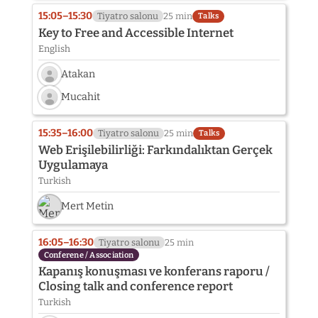
15:05–15:30
Tiyatro salonu
25 min
Talks
Key to Free and Accessible Internet
English
Atakan
Speaker
Mucahit
photo
Speaker
not
photo
provided
15:35–16:00
Tiyatro salonu
25 min
Talks
not
yet:
Web Erişilebilirliği: Farkındalıktan Gerçek
provided
Atakan
Uygulamaya
yet:
Turkish
Mucahit
Mert Metin
16:05–16:30
Tiyatro salonu
25 min
Conferene / Association
Kapanış konuşması ve konferans raporu /
Closing talk and conference report
Turkish