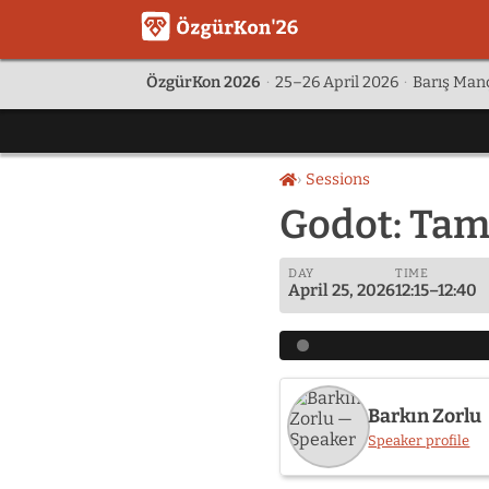
ÖzgürKon 2026
·
25–26 April 2026
·
Barış Manç
Sessions
Home
Godot: Tam
DAY
TIME
April 25, 2026
12:15–12:40
Barkın Zorlu
Speaker profile