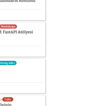
azılımların Konumu
Workshops
: FastAPI Atölyesi
htning talks
in
Talks
ilginin