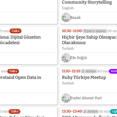
Community Storytelling
English
Basak
10:30–11:00
25 min
Tiyatro salonu
30 m
Talks
ıma: Dijital Gözetim
Hiçbir Şeye Sahip Olmayac
ücadelesi
Olacaksınız
Turkish
Efe Söğüt
11:10–12:10
5 min
Z-Atölye
60 min
Talks
Bird
erstand Open Data in
Ruby Türkiye Meetup
Turkish
Ender Ahmet Yurt
13:30–13:40
0 min
Z-Atölye
10 min
Talks
Lig