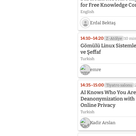
for Free Knowledge 
English
Erdal Bektaş
Speaker
photo
14:10–14:20
Z-Atölye
10 mi
not
Gömülü Linux Sistemler
provided
ve Şeffaf
yet:
Turkish
Erdal
Bektaş
emre
14:35–15:00
Tiyatro salonu
AI Knows Who You Are:
Deanonymization with 
Online Privacy
Turkish
Kadir Arslan