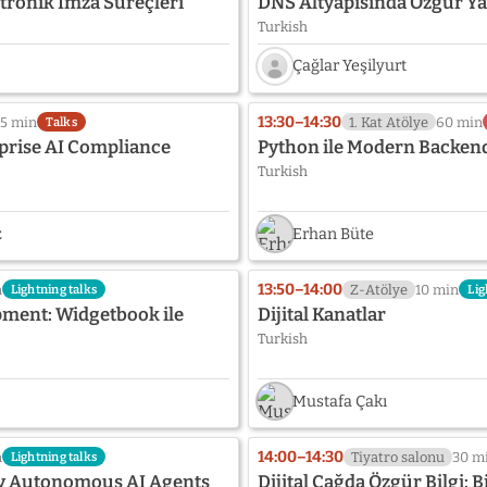
ktronik İmza Süreçleri
DNS Altyapısında Özgür Y
Turkish
Çağlar Yeşilyurt
Speaker
photo
13:30–14:30
5 min
1. Kat Atölye
60 min
Talks
not
prise AI Compliance
Python ile Modern Backend
provided
Turkish
yet:
Çağlar
Yeşilyurt
z
Erhan Büte
13:50–14:00
n
Z-Atölye
10 min
Lightning talks
Lig
ment: Widgetbook ile
Dijital Kanatlar
Turkish
Mustafa Çakı
14:00–14:30
n
Tiyatro salonu
30 m
Lightning talks
lly Autonomous AI Agents
Dijital Çağda Özgür Bilgi: B