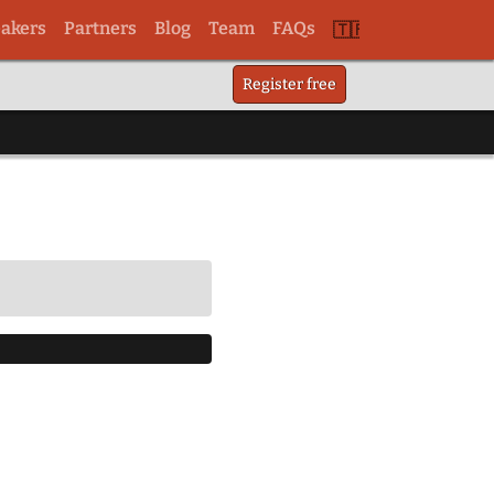
akers
Partners
Blog
Team
FAQs
Switch
Register free
to
tr
u