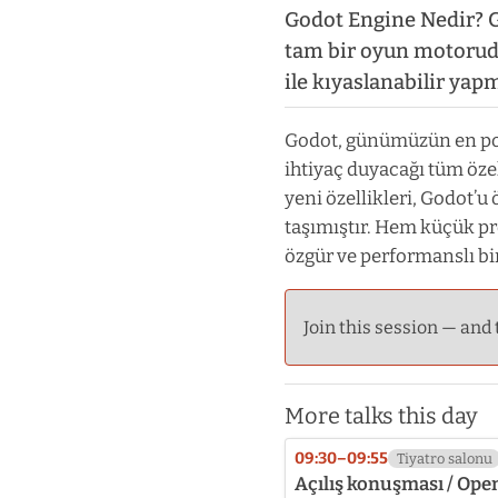
Godot Engine Nedir? 
tam bir oyun motorudu
ile kıyaslanabilir yap
Godot, günümüzün en pop
ihtiyaç duyacağı tüm özel
yeni özellikleri, Godot’
taşımıştır. Hem küçük pr
özgür ve performanslı bi
Join this session — and 
More talks this day
09:30–09:55
Tiyatro salonu
Açılış konuşması / Ope