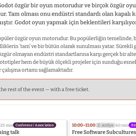
Godot özgür bir oyun motorudur ve birçok özgür o
r. Tam olması onu endüstri standardı olan kapalı 
mıştır. Godot oyun yapmak için beklentileri karşılıy
üler özgür oyun motorudur. Bu popülerliğin temelinde, bi
liklerin ’tam’ ve bir bütün olarak sunulması yatar. Sürekli 
u özgür olmayan endüstri standartlarına karşı gerçek bir a
ototipler hem de büyük ölçekli projeler için sunduğu esnek
r çalışma ortamı sağlamaktadır.
the rest of the event — with a free ticket.
10:00–11:00
25 min
Z-Atölye
60 min
Conferene / Association
Bi
ning talk
Free Software Subculture