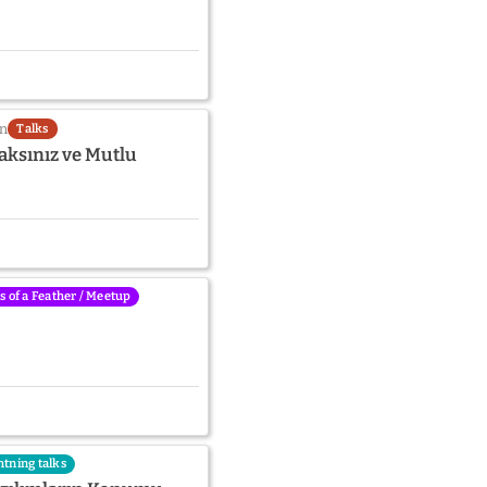
in
Talks
aksınız ve Mutlu
s of a Feather / Meetup
htning talks