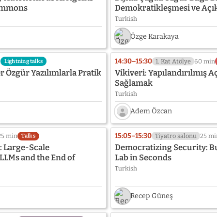
Commons
Demokratikleşmesi ve Açı
Turkish
Özge Karakaya
14:30–15:30
n
1. Kat Atölye
60 min
Lightning talks
 Özgür Yazılımlarla Pratik
Vikiveri: Yapılandırılmış A
Sağlamak
Turkish
Adem Özcan
Speaker
photo
15:05–15:30
25 min
Tiyatro salonu
25 mi
Talks
not
 Large-Scale
Democratizing Security: B
provided
LLMs and the End of
Lab in Seconds
yet:
Turkish
Adem
Özcan
Recep Güneş