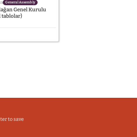
in
General Assembly
Olağan Genel Kurulu
 tablolar)
ter to save