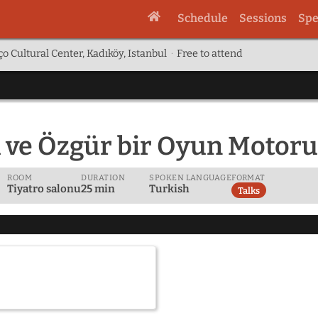
Schedule
Sessions
Spe
o Cultural Center, Kadıköy, Istanbul
·
Free to attend
 ve Özgür bir Oyun Motor
ROOM
DURATION
SPOKEN LANGUAGE
FORMAT
Tiyatro salonu
25 min
Turkish
Talks