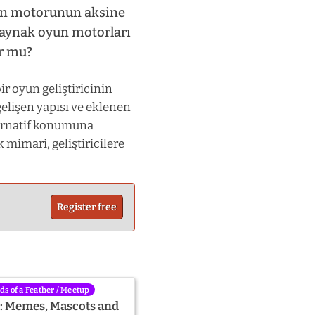
yun motorunun aksine
kaynak oyun motorları
or mu?
r oyun geliştiricinin
gelişen yapısı ve eklenen
lternatif konumuna
 mimari, geliştiricilere
Register free
rds of a Feather / Meetup
s: Memes, Mascots and