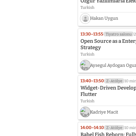
Özgür Yazılımlarla Ele
Turkish
Hakan Uygun
Speaker
photo
13:30–13:55
Tiyatro salonu
2
not
Open Source as a Enter
provided
Strategy
yet:
Turkish
Hakan
Uygun
Aysegul Aydogan Ogu
13:40–13:50
Z-Atölye
10 mi
Widget-Driven Develop
Flutter
Turkish
Kadriye Macit
14:00–14:10
Z-Atölye
10 mi
Babel Fish Reborn: Fu