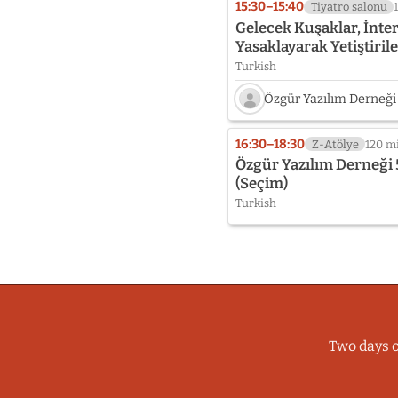
15:30–15:40
Tiyatro salonu
Gelecek Kuşaklar, İnter
Yasaklayarak Yetiştiril
Turkish
Özgür Yazılım Derneği
Speaker
photo
16:30–18:30
Z-Atölye
120 m
not
Özgür Yazılım Derneği 
provided
(Seçim)
yet:
Turkish
Özgür
Yazılım
Derneği
Two days o