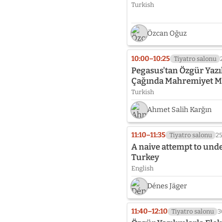
Turkish
Özcan Oğuz
10:00–10:25
Tiyatro salonu
Pegasus'tan Özgür Yazıl
Çağında Mahremiyet M
Turkish
Ahmet Salih Karğın
11:10–11:35
Tiyatro salonu
2
A naive attempt to und
Turkey
English
Dénes Jäger
11:40–12:10
Tiyatro salonu
3