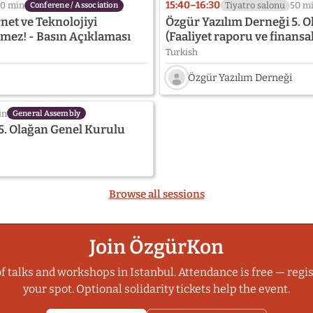
15:40–16:30
10 min
Tiyatro salonu
50 m
Conferene / Association
net ve Teknolojiyi
Özgür Yazılım Derneği 5. 
emez! - Basın Açıklaması
(Faaliyet raporu ve finansal
Turkish
Özgür Yazılım Derneği
Speaker
photo
in
General Assembly
not
5. Olağan Genel Kurulu
provided
yet:
Özgür
Yazılım
Derneği
Browse all sessions
Join ÖzgürKon
f talks and workshops in Istanbul. Attendance is free — regis
your spot. Optional solidarity tickets help the event.