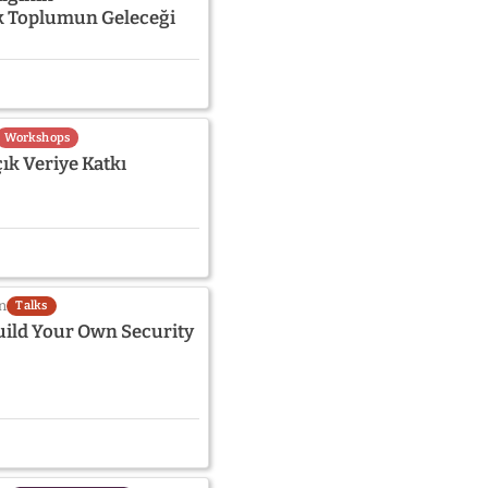
k Toplumun Geleceği
Workshops
çık Veriye Katkı
n
Talks
uild Your Own Security