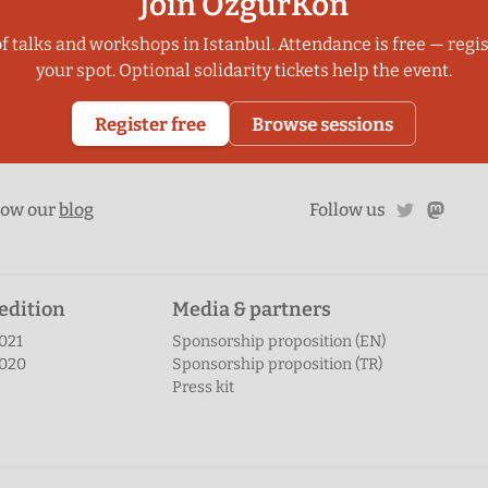
Join ÖzgürKon
f talks and workshops in Istanbul. Attendance is free — regis
your spot. Optional solidarity tickets help the event.
Register free
Browse sessions
twitter
mast
low our
blog
Follow us
edition
Media & partners
021
Sponsorship proposition (EN)
2020
Sponsorship proposition (TR)
Press kit