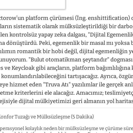
ctorow’un platform çürümesi (İng. enshittification) 
arın sistematik olarak mülksüzleştirildiği bir darbo
len kontrolsüz yapay zeka dalgası, "Dijital Egemenli
na dönüştürdü. Peki, egemenlik bir masal mı yoksa b
ımın romantik bir hobi değil, dijital egemenliğin y
vunuyorum. "Bulut otomatikman şeytandır" dogmasın
ve Keycloak gibi araçların, platform bağımlılığına k
 konumlandırılabileceğini tartışacağız. Ayrıca, özgü
eye hizmet eden "Truva Atı" yazılımlar ile gerçek 
t etme kriterlerini ele alacağız. Amacımız; teslimiye
ejisiyle dijital mülkiyetimizi geri almanın yol harita
Konfor Tuzağı ve Mülksüzleşme (5 Dakika)
 operasyonel kolaylık neden bir mülksüzleşme ve çürüme sür