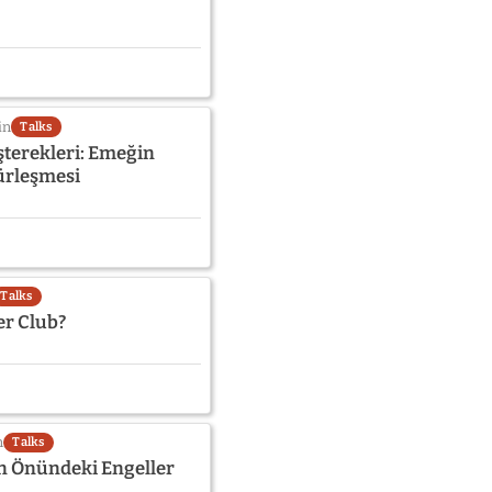
in
Talks
şterekleri: Emeğin
ürleşmesi
Talks
er Club?
n
Talks
n Önündeki Engeller