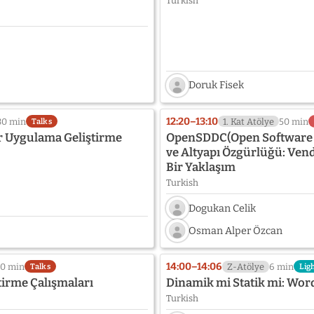
Turkish
yet:
madonius
Doruk Fisek
Speaker
photo
12:20–13:10
30 min
1. Kat Atölye
50 min
Talks
not
ür Uygulama Geliştirme
OpenSDDC(Open Software D
provided
ve Altyapı Özgürlüğü: Vend
yet:
Bir Yaklaşım
Doruk
Fisek
Turkish
Dogukan Celik
Speaker
Osman Alper Özcan
photo
Speaker
not
photo
provided
14:00–14:06
0 min
Z-Atölye
6 min
Talks
Lig
not
yet:
irme Çalışmaları
Dinamik mi Statik mi: Wor
provided
Dogukan
Turkish
yet:
Celik