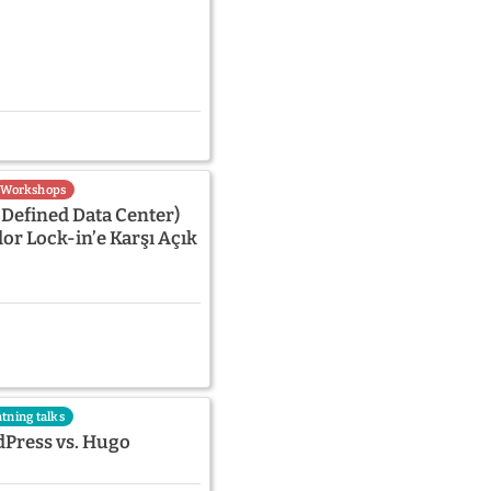
Workshops
efined Data Center)
or Lock-in’e Karşı Açık
htning talks
dPress vs. Hugo