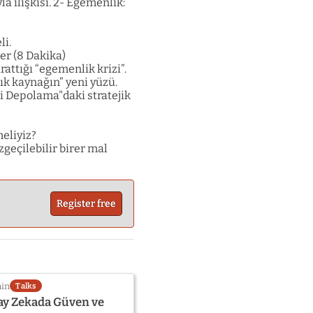
 ilişkisi. 2- Egemenlik:
li.
er (8 Dakika)
attığı “egemenlik krizi”.
k kaynağın” yeni yüzü.
ri Depolama"daki stratejik
meliyiz?
zgeçilebilir birer mal
Register free
min
Talks
pay Zekada Güven ve