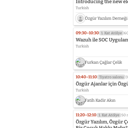
Introducing the new el
Turkish
Özgür Yazılım Derneğ
Speaker
photo
09:30–10:30
1. Kat Atölye
6
not
Wazuh ile SOC Uygulam
provided
Turkish
yet:
Özgür
Yazılım
Furkan Çağlar Çelik
Derneği
6.
Dönem
10:40–11:10
Tiyatro salonu
3
Yönetim
Özgür Ajanlar için Özg
Kurulu
Turkish
Fatih Kadir Akın
11:20–12:10
1. Kat Atölye
50 
Özgür Yazılım, Özgür Ç
Bir Çocuk Hakkı Mıdır?