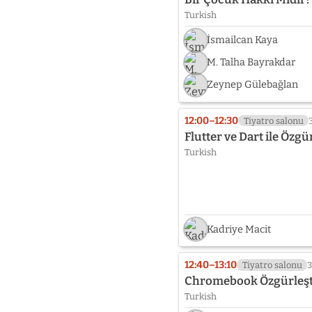
Turkish
İsmailcan Kaya
M. Talha Bayrakdar
Zeynep Gülebağlan
12:00–12:30
Tiyatro salonu
Flutter ve Dart ile Özg
Turkish
Kadriye Macit
12:40–13:10
Tiyatro salonu
3
Chromebook Özgürleşt
Turkish