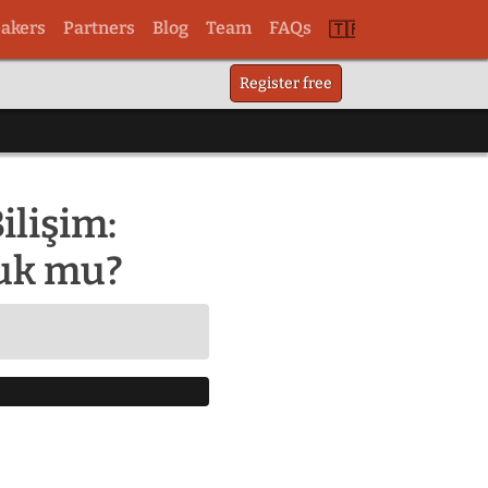
akers
Partners
Blog
Team
FAQs
Switch
Register free
to
tr
lişim:
luk mu?