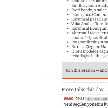
SaaS ve PaaS katmanl
Bir İllüzyonun Anato
“Veri bende, o halde
İşlem gücü (Compute
Kurumsal pazarlamad
Vaka Analizi: Terraf
Kurumsal Dönüşüm: 
Alternatif Mevziler:
önemi. 4- Çıkış Strat
Pragmatik çıkış strat
Kırmızı Çizgiler: Han
Hibrit modelde özgür
tedarikçisi haline g
Join this session — and 
More talks this day
09:00–09:25
Tiyatro salonu
Yeni seçilen yönetim k