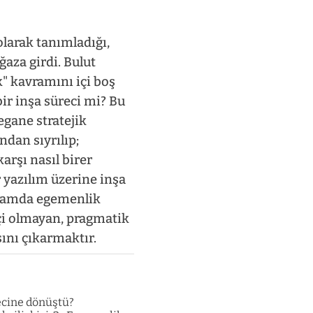
olarak tanımladığı,
ğaza girdi. Bulut
k" kavramını içi boş
ir inşa süreci mi? Bu
egane stratejik
dan sıyrılıp;
arşı nasıl birer
r yazılım üzerine inşa
anlamda egemenlik
tçi olmayan, pragmatik
sını çıkarmaktır.
ecine dönüştü?