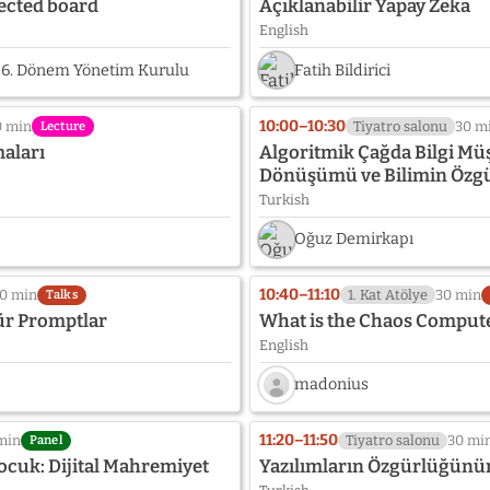
ected board
Açıklanabilir Yapay Zeka
English
i 6. Dönem Yönetim Kurulu
Fatih Bildirici
10:00–10:30
0 min
Tiyatro salonu
30 m
Lecture
aları
Algoritmik Çağda Bilgi Mü
Dönüşümü ve Bilimin Özg
Turkish
Oğuz Demirkapı
10:40–11:10
0 min
1. Kat Atölye
30 min
Talks
ür Promptlar
What is the Chaos Comput
English
madonius
Speaker
photo
11:20–11:50
min
Tiyatro salonu
30 mi
Panel
not
ocuk: Dijital Mahremiyet
Yazılımların Özgürlüğünü
provided