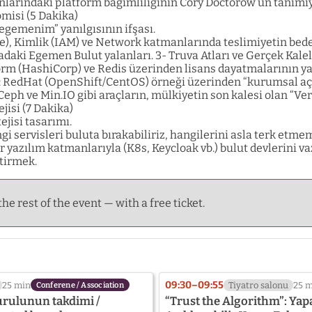
arındaki platform bağımlılığının Cory Doctorow’un tanımıyla
misi (5 Dakika)
 egemenim” yanılgısının ifşası.
), Kimlik (IAM) ve Network katmanlarında teslimiyetin bede
aki Egemen Bulut yalanları. 3- Truva Atları ve Gerçek Kalel
orm (HashiCorp) ve Redis üzerinden lisans dayatmalarının yar
RedHat (OpenShift/CentOS) örneği üzerinden “kurumsal açı
 Ceph ve Min.IO gibi araçların, mülkiyetin son kalesi olan “Ve
ejisi (7 Dakika)
ejisi tasarımı.
gi servisleri buluta bırakabiliriz, hangilerini asla terk etme
 yazılım katmanlarıyla (K8s, Keycloak vb.) bulut devlerini va
etirmek.
the rest of the event — with a free ticket.
09:30–09:55
25 min
Tiyatro salonu
25 
Conferene / Association
urulunun takdimi /
“Trust the Algorithm”: Ya