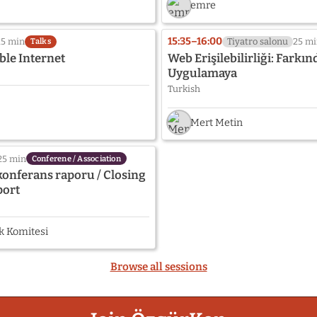
emre
15:35–16:00
25 min
Tiyatro salonu
25 m
Talks
ble Internet
Web Erişilebilirliği: Farkı
Uygulamaya
Turkish
Mert Metin
25 min
Conferene / Association
onferans raporu / Closing
port
k Komitesi
Browse all sessions