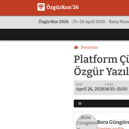
ÖzgürKon 2026
·
25–26 April 2026
·
Barış Manç
Sessions
Home
Platform Ç
Özgür Yazı
DAY
TIME
April 26, 2026
14:35–15:00
Bora Güngör
Speaker profile