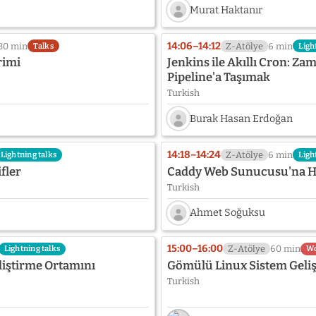
Osman
Murat Haktanır
Alper
Özcan
Speaker
photo
14:06–14:12
30 min
Z-Atölye
6 min
Talks
Ligh
not
rimi
Jenkins ile Akıllı Cron: Z
provided
Pipeline'a Taşımak
yet:
Turkish
Murat
Haktanır
Burak Hasan Erdoğan
Speaker
photo
14:18–14:24
Z-Atölye
6 min
Lightning talks
Ligh
not
fler
Caddy Web Sunucusu'na Hız
provided
Turkish
yet:
Burak
Ahmet Soğuksu
Hasan
Erdoğan
Speaker
photo
15:00–16:00
Z-Atölye
60 min
Lightning talks
Wo
not
liştirme Ortamını
Gömülü Linux Sistem Geliş
provided
Turkish
yet:
Ahmet
Soğuksu