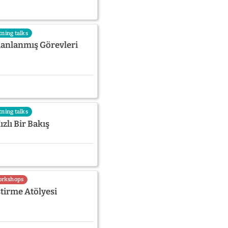
tning talks
amanlanmış Görevleri
tning talks
lı Bir Bakış
rkshops
tirme Atölyesi