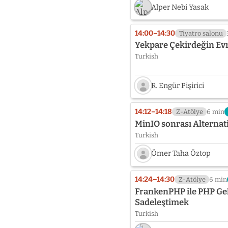
Alper Nebi Yasak
14:00–14:30
Tiyatro salonu
Yekpare Çekirdeğin Ev
Turkish
R. Engür Pişirici
Speaker
photo
14:12–14:18
Z-Atölye
6 min
not
MinIO sonrası Alternati
provided
Turkish
yet:
R.
Ömer Taha Öztop
Engür
Pişirici
Speaker
photo
14:24–14:30
Z-Atölye
6 min
not
FrankenPHP ile PHP Ge
provided
Sadeleştimek
yet:
Turkish
Ömer
Taha