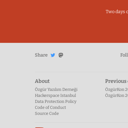
2026
Etkinlik
Two days o
Komitesi
Share
Share on
Share
on
Fol
Mastodon
Twitter
About
Previous 
Özgür Yazılım Derneği
ÖzgürKon 2
Hackerspace Istanbul
ÖzgürKon 
Data Protection Policy
Code of Conduct
Source Code