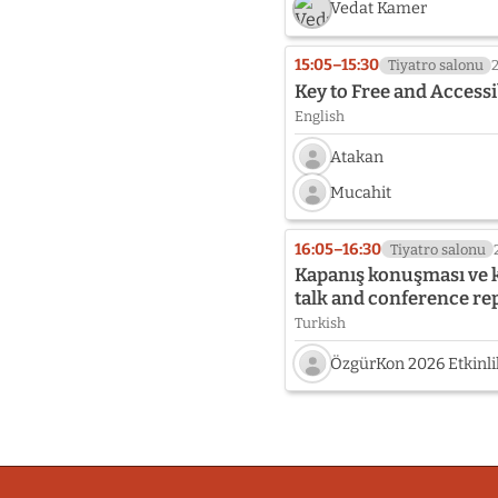
Vedat Kamer
Öztop
15:05–15:30
Tiyatro salonu
Key to Free and Accessi
English
Atakan
Speaker
Mucahit
photo
Speaker
not
photo
provided
16:05–16:30
Tiyatro salonu
not
yet:
Kapanış konuşması ve k
provided
Atakan
talk and conference re
yet:
Turkish
Mucahit
ÖzgürKon 2026 Etkinli
Speaker
photo
not
provided
yet:
ÖzgürKon