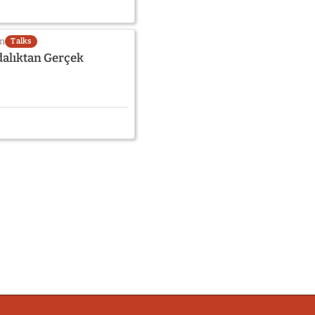
in
Talks
ndalıktan Gerçek