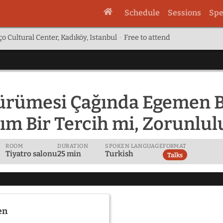
Schedule
Sessions
Spe
o Cultural Center, Kadıköy, Istanbul
·
Free to attend
ürümesi Çağında Egemen Bi
lım Bir Tercih mi, Zorunlu
ROOM
DURATION
SPOKEN LANGUAGE
FORMAT
Tiyatro salonu
25 min
Turkish
Talks
en