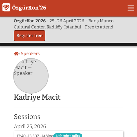
ÖzgürKon 2026
·
25–26 April 2026
·
Barış Manço
Cultural Center, Kadıköy, Istanbul
·
Free to attend
Register free
Speakers
Home
Kadriye Macit
Sessions
April 25, 2026
13:40–13:50
Z-Atölye
Lightning talks