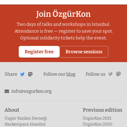
Join ÖzgürKon
Two days of talks and workshops in Istanbul.
Attendance is free — register to save your spot.
Optional solidarity tickets help the event.
Register free
Browse sessions
Share
Share on
twitte
ma
Share
on
Follow our
blog
Follow us
Mastodon
Twitter
info@ozgurkon.org
About
Previous edition
Özgür Yazılım Derneği
ÖzgürKon 2021
Hackerspace Istanbul
ÖzgürKon 2020