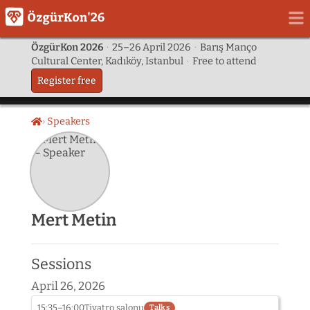
ÖzgürKon 2026
·
25–26 April 2026
·
Barış Manço
Cultural Center, Kadıköy, Istanbul
·
Free to attend
Register free
Speakers
Home
Mert Metin
Sessions
April 26, 2026
15:35–16:00
Tiyatro salonu
Talks