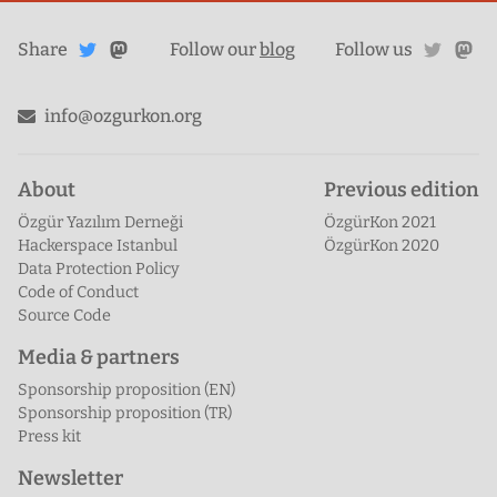
Share
Share on
twitte
ma
Share
on
Follow our
blog
Follow us
Mastodon
Twitter
info@ozgurkon.org
About
Previous edition
Özgür Yazılım Derneği
ÖzgürKon 2021
Hackerspace Istanbul
ÖzgürKon 2020
Data Protection Policy
Code of Conduct
Source Code
Media & partners
Sponsorship proposition (EN)
Sponsorship proposition (TR)
Press kit
Newsletter