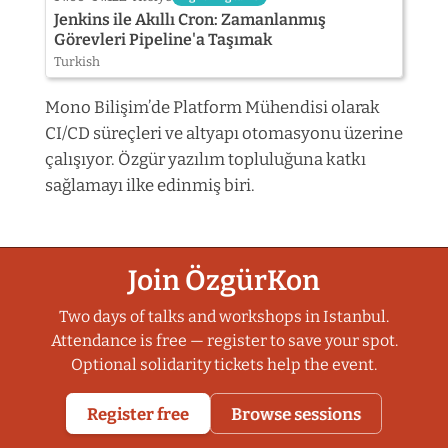
Jenkins ile Akıllı Cron: Zamanlanmış
Görevleri Pipeline'a Taşımak
Turkish
Mono Bilişim’de Platform Mühendisi olarak
CI/CD süreçleri ve altyapı otomasyonu üzerine
çalışıyor. Özgür yazılım topluluğuna katkı
sağlamayı ilke edinmiş biri.
Join ÖzgürKon
Two days of talks and workshops in Istanbul.
Attendance is free — register to save your spot.
Optional solidarity tickets help the event.
Register free
Browse sessions