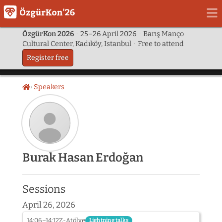
ÖzgürKon 2026
·
25–26 April 2026
·
Barış Manço
Cultural Center, Kadıköy, Istanbul
·
Free to attend
Register free
Speakers
Home
Speaker
Burak Hasan Erdoğan
photo
not
provided
Sessions
yet:
Burak
April 26, 2026
Hasan
Erdoğan
14:06–14:12
Z-Atölye
Lightning talks