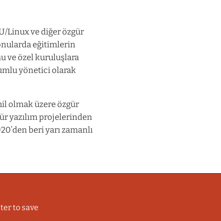
U/Linux ve diğer özgür
onularda eğitimlerin
u ve özel kuruluşlara
umlu yönetici olarak
hil olmak üzere özgür
gür yazılım projelerinden
2020’den beri yarı zamanlı
ter to save