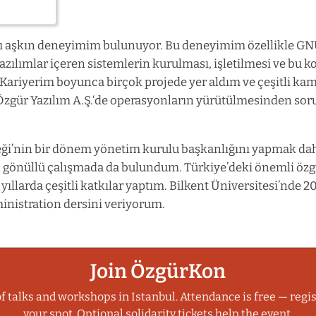
ılı aşkın deneyimim bulunuyor. Bu deneyimim özellikle GN
azılımlar içeren sistemlerin kurulması, işletilmesi ve bu k
Kariyerim boyunca birçok projede yer aldım ve çeşitli kam
Özgür Yazılım A.Ş.‘de operasyonların yürütülmesinden sor
neği’nin bir dönem yönetim kurulu başkanlığını yapmak da
çok gönüllü çalışmada da bulundum. Türkiye’deki önemli öz
i yıllarda çeşitli katkılar yaptım. Bilkent Üniversitesi’nde 
inistration dersini veriyorum.
Join ÖzgürKon
f talks and workshops in Istanbul. Attendance is free — regis
your spot. Optional solidarity tickets help the event.