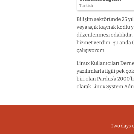
Turkish
Bilişim sektöründe 25 y
veya açık kaynak kodlu y
düzenlenmesi odaklıdır. 
hizmet verdim. Şu anda 
çalışıyorum.
Linux Kullanıcıları Der
yazılımlarla ilgili pek 
biri olan Pardus’a 2000’l
olarak Linux System Adm
Two days o