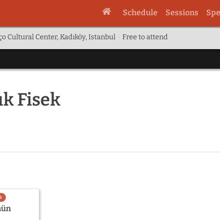
Schedule
Sessions
Spe
o Cultural Center, Kadıköy, Istanbul
·
Free to attend
k Fisek
s
nün