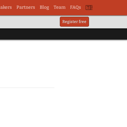
akers
Partners
Blog
Team
FAQs
Switch
Register free
to
tr