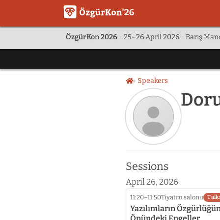
ÖzgürKon 2026
·
25–26 April 2026
·
Barış Manç
Speakers
Home
Doru
Speaker
photo
Sessions
not
provided
April 26, 2026
yet:
Doruk
11:20–11:50
Tiyatro salonu
Talk
Fisek
Yazılımların Özgürlüğü
Önündeki Engeller