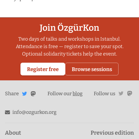
Join ÖzgürKon
Two days of talks and workshops in Istanbul.
Attendance is free — register to save your spot.
Optional solidarity tickets help the event.
Register free
Browse sessions
Share
Share on
twitte
ma
Share
on
Follow our
blog
Follow us
Mastodon
Twitter
info@ozgurkon.org
About
Previous edition