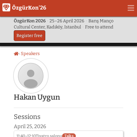
ÖzgürKon 2026
·
25–26 April 2026
·
Barış Manço
Cultural Center, Kadıköy, Istanbul
·
Free to attend
Register free
Speakers
Home
Speaker
Hakan Uygun
photo
not
provided
Sessions
yet:
Hakan
April 25, 2026
Uygun
11:40–12:10
Tiyatro salonu
Talks