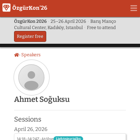
ÖzgürKon 2026
·
25–26 April 2026
·
Barış Manço
Cultural Center, Kadıköy, Istanbul
·
Free to attend
Register free
Speakers
Home
Speaker
Ahmet Soğuksu
photo
not
provided
Sessions
yet:
Ahmet
April 26, 2026
Soğuksu
14:18–14:24
Z-Atölye
Lightning talks