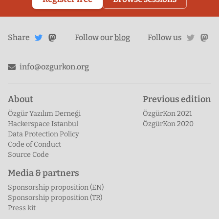
Share
Share on
twitte
ma
Share
on
Follow our
blog
Follow us
Mastodon
Twitter
info@ozgurkon.org
About
Previous edition
Özgür Yazılım Derneği
ÖzgürKon 2021
Hackerspace Istanbul
ÖzgürKon 2020
Data Protection Policy
Code of Conduct
Source Code
Media & partners
Sponsorship proposition (EN)
Sponsorship proposition (TR)
Press kit