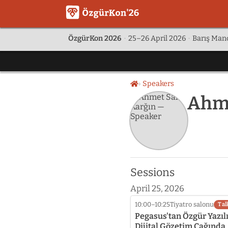
ÖzgürKon 2026
·
25–26 April 2026
·
Barış Manç
Speakers
Home
Ahme
Sessions
April 25, 2026
10:00–10:25
Tiyatro salonu
Tal
Pegasus'tan Özgür Yazıl
Dijital Gözetim Çağında