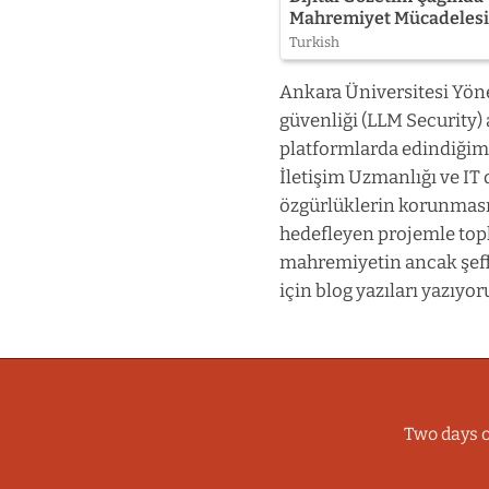
Mahremiyet Mücadeles
Turkish
Ankara Üniversitesi Yöne
güvenliği (LLM Security) 
platformlarda edindiğim
İletişim Uzmanlığı ve IT 
özgürlüklerin korunması 
hedefleyen projemle topl
mahremiyetin ancak şef
için blog yazıları yazıyo
Two days o