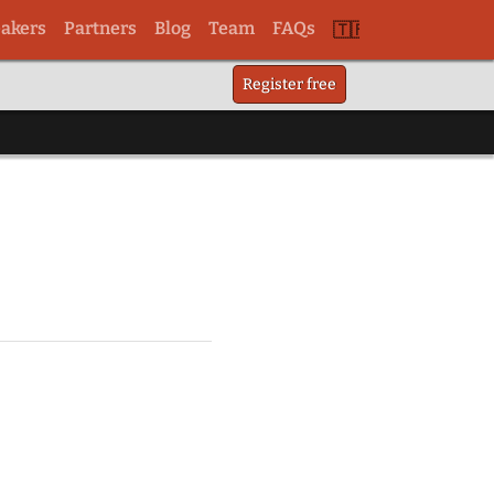
akers
Partners
Blog
Team
FAQs
Switch
Register free
to
tr