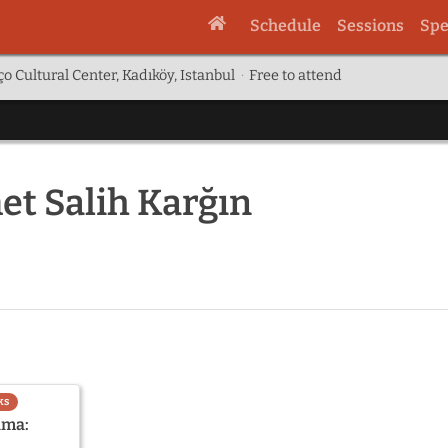
Schedule
Sessions
Spe
o Cultural Center, Kadıköy, Istanbul
·
Free to attend
t Salih Karğın
ks
ıma: