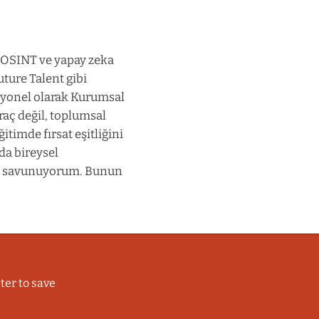
, OSINT ve yapay zeka
uture Talent gibi
syonel olarak Kurumsal
raç değil, toplumsal
timde fırsat eşitliğini
da bireysel
nu savunuyorum. Bunun
ter to save