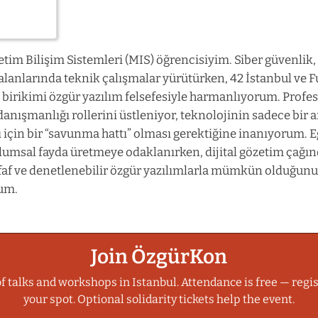
i
tim Bilişim Sistemleri (MIS) öğrencisiyim. Siber güvenlik
alanlarında teknik çalışmalar yürütürken, 42 İstanbul ve F
 birikimi özgür yazılım felsefesiyle harmanlıyorum. Profe
danışmanlığı rollerini üstleniyor, teknolojinin sadece bir a
için bir “savunma hattı” olması gerektiğine inanıyorum. Eği
umsal fayda üretmeye odaklanırken, dijital gözetim çağın
faf ve denetlenebilir özgür yazılımlarla mümkün olduğu
rum.
Join ÖzgürKon
f talks and workshops in Istanbul. Attendance is free — regis
your spot. Optional solidarity tickets help the event.