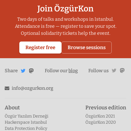
Join ÖzgürKon
Two days of talks and workshops in Istanbul.
Attendance is free — register to save your spot.
Optional solidarity tickets help the event.
Register free
Browse sessions
Share
Share on
twitte
ma
Share
on
Follow our
blog
Follow us
Mastodon
Twitter
info@ozgurkon.org
About
Previous edition
Özgür Yazılım Derneği
ÖzgürKon 2021
Hackerspace Istanbul
ÖzgürKon 2020
Data Protection Policy