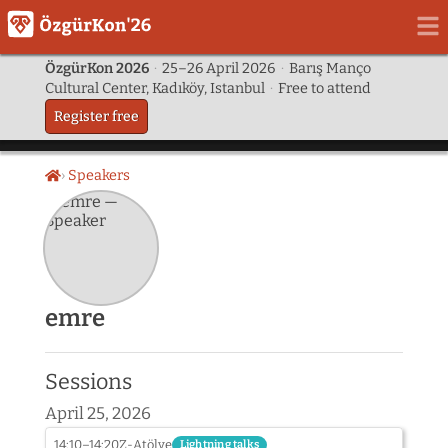
ÖzgürKon 2026
·
25–26 April 2026
·
Barış Manço
Cultural Center, Kadıköy, Istanbul
·
Free to attend
Register free
Speakers
Home
emre
Sessions
April 25, 2026
14:10–14:20
Z-Atölye
Lightning talks