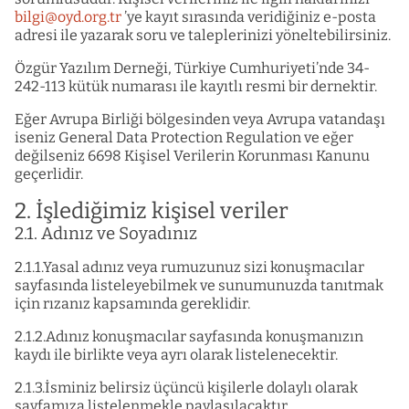
bilgi@oyd.org.tr
’ye kayıt sırasında veridiğiniz e-posta
adresi ile yazarak soru ve taleplerinizi yöneltebilirsiniz.
Özgür Yazılım Derneği, Türkiye Cumhuriyeti’nde 34-
242-113 kütük numarası ile kayıtlı resmi bir dernektir.
Eğer Avrupa Birliği bölgesinden veya Avrupa vatandaşı
iseniz General Data Protection Regulation ve eğer
değilseniz 6698 Kişisel Verilerin Korunması Kanunu
geçerlidir.
2. İşlediğimiz kişisel veriler
2.1. Adınız ve Soyadınız
2.1.1.Yasal adınız veya rumuzunuz sizi konuşmacılar
sayfasında listeleyebilmek ve sunumunuzda tanıtmak
için rızanız kapsamında gereklidir.
2.1.2.Adınız konuşmacılar sayfasında konuşmanızın
kaydı ile birlikte veya ayrı olarak listelenecektir.
2.1.3.İsminiz belirsiz üçüncü kişilerle dolaylı olarak
sayfamıza listelenmekle paylaşılacaktır.