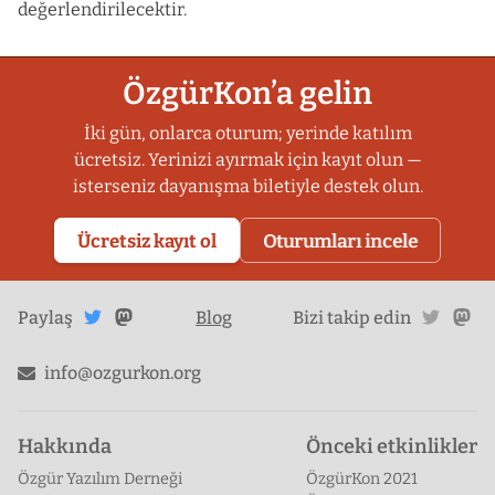
değerlendirilecektir.
ÖzgürKon’a gelin
İki gün, onlarca oturum; yerinde katılım
ücretsiz. Yerinizi ayırmak için kayıt olun —
isterseniz dayanışma biletiyle destek olun.
Ücretsiz kayıt ol
Oturumları incele
Twitter'da
Mastodon'da
twitte
ma
Paylaş
Blog
Bizi takip edin
paylaş
paylaş
info@ozgurkon.org
Hakkında
Önceki etkinlikler
Özgür Yazılım Derneği
ÖzgürKon 2021