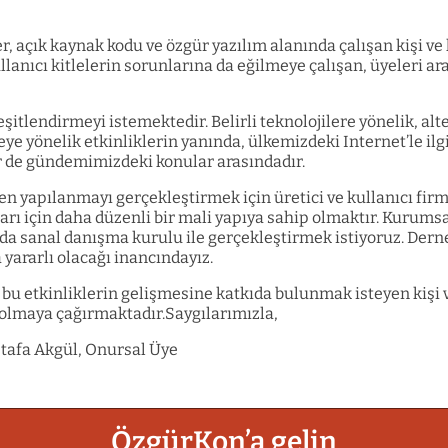
r, açık kaynak kodu ve özgür yazılım alanında çalışan kişi ve 
lanıcı kitlelerin sorunlarına da eğilmeye çalışan, üyeleri ar
eşitlendirmeyi istemektedir. Belirli teknolojilere yönelik, 
 yönelik etkinliklerin yanında, ülkemizdeki Internet’le ilgili
er de gündemimizdeki konular arasındadır.
den yapılanmayı gerçekleştirmek için üretici ve kullanıcı fi
rı için daha düzenli bir mali yapıya sahip olmaktır. Kurums
ada sanal danışma kurulu ile gerçekleştirmek istiyoruz. Dern
yararlı olacağı inancındayız.
, bu etkinliklerin gelişmesine katkıda bulunmak isteyen kişi
 olmaya çağırmaktadır.Saygılarımızla,
stafa Akgül, Onursal Üye
ÖzgürKon’a gelin