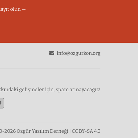
kayıt olun —
don
info@ozgurkon.org
kkındaki gelişmeler için, spam atmayacağız!
l
-2026 Özgür Yazılım Derneği | CC BY-SA 4.0