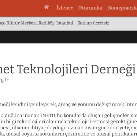
İzlence
Oturumlar
Konuşmacıl
ço Kültür Merkezi, Kadıköy, İstanbul
·
Katılım ücretsiz
net Teknolojileri Derneği
rg.tr
erneği kendini yenileyerek, amaç ve yönünü değiştirerek Inte
olduğuna inanan INETD, bu konularda oluşan gelişmeler, sorun
n bilgi teknolojileri alanında teknoloji üretmesi gerektiğin
ermeyi, ülkenin ihtiyaç duyduğu uzman insan gücünün yetiş
da, ulusal boyutta sorunların çözümüne ve ulusal politikalar