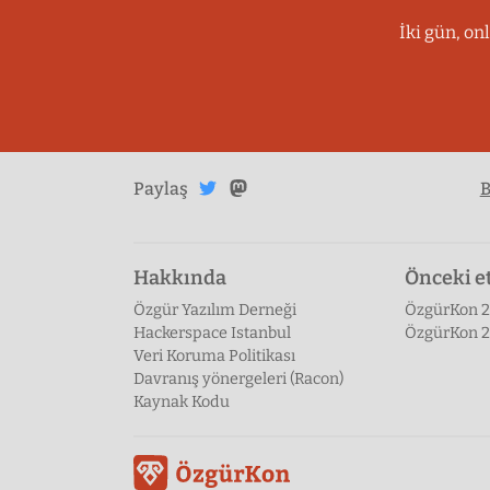
İki gün, on
Twitter'da
Mastodon'da
Paylaş
B
paylaş
paylaş
Hakkında
Önceki et
Özgür Yazılım Derneği
ÖzgürKon 
Hackerspace Istanbul
ÖzgürKon 
Veri Koruma Politikası
Davranış yönergeleri (Racon)
Kaynak Kodu