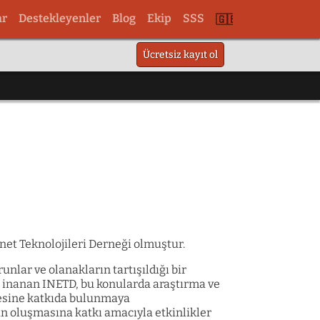
ar
Destekleyenler
Blog
Ekip
SSS
Şu
Ücretsiz kayıt ol
dile
geç
en
rnet Teknolojileri Derneği olmuştur.
lar ve olanakların tartışıldığı bir
e inanan INETD, bu konularda araştırma ve
mesine katkıda bulunmaya
ın oluşmasına katkı amacıyla etkinlikler