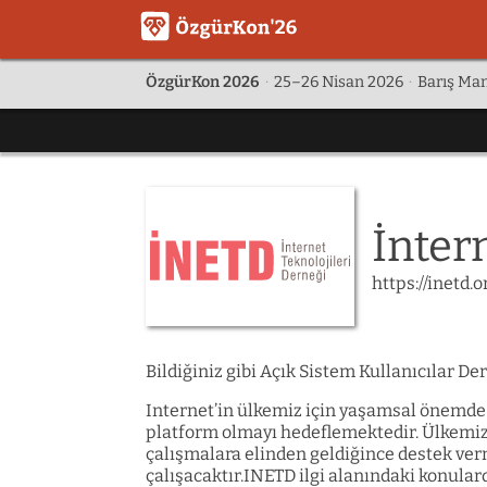
ÖzgürKon 2026
·
25–26 Nisan 2026
·
Barış Man
İnter
https://inetd.o
Bildiğiniz gibi Açık Sistem Kullanıcılar D
Internet’in ülkemiz için yaşamsal önemde 
platform olmayı hedeflemektedir. Ülkemizi
çalışmalara elinden geldiğince destek v
çalışacaktır.INETD ilgi alanındaki konular