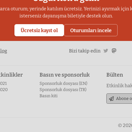
larca oturum; yerinde katılım ücretsiz. Yerinizi ayırmak için 
isterseniz dayanışma biletiyle destek olun.
Ücretsiz kayıt ol
Oturumları incele
twitter
masto
log
Bizi takip edin
kinlikler
Basın ve sponsorluk
Bülten
2021
Sponsorluk dosyası (EN)
Etkinlik ha
2020
Sponsorluk dosyası (TR)
Basın kiti
Abone o
© 2020