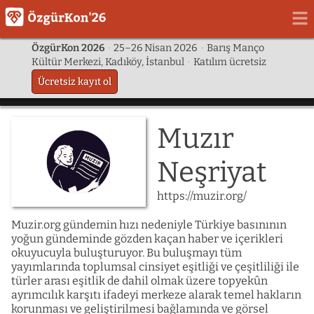
ÖzgürKon 2026
·
25–26 Nisan 2026
·
Barış Manço
Kültür Merkezi, Kadıköy, İstanbul
·
Katılım ücretsiz
Ücretsiz kayıt ol
Muzır
Neşriyat
https://muzir.org/
Muzir.org gündemin hızı nedeniyle Türkiye basınının
yoğun gündeminde gözden kaçan haber ve içerikleri
okuyucuyla buluşturuyor. Bu buluşmayı tüm
yayımlarında toplumsal cinsiyet eşitliği ve çeşitliliği ile
türler arası eşitlik de dahil olmak üzere topyekûn
ayrımcılık karşıtı ifadeyi merkeze alarak temel hakların
korunması ve geliştirilmesi bağlamında ve görsel