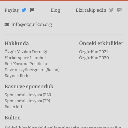
Twitter'da
Mastodon'da
twitte
ma
Paylaş
Blog
Bizi takip edin
paylaş
paylaş
info@ozgurkon.org
Hakkında
Önceki etkinlikler
Özgür Yazılım Derneği
ÖzgürKon 2021
Hackerspace Istanbul
ÖzgürKon 2020
Veri Koruma Politikası
Davranış yönergeleri (Racon)
Kaynak Kodu
Basın ve sponsorluk
Sponsorluk dosyası (EN)
Sponsorluk dosyası (TR)
Basın kiti
Bülten