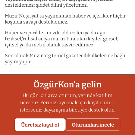
desteklemez; şiddet dilini yüceltmez.
Muzır Neşriyat’ta yayımlanan haber ve içerikler hiçbir
koşulda savaşı desteklemez.
Haber ve içeriklerimizde öldürülen ya da ağır
fiziksel/ruhsal acıya maruz bırakılan kişiler görsel,
işitsel ya da metin olarak tasvir edilmez.
Son olarak Muzir.org temel gazetecilik ilkelerine bağlı
yayım yapar
ÖzgürKon’a gelin
İki gün, onlarca oturum; yerinde katılım
ücretsiz. Yerinizi ayırmak için kayıt olun —
isterseniz dayanışma biletiyle destek olun.
Ücretsiz kayıt ol
Oturumları incele