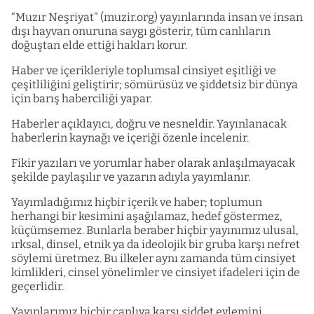
“Muzır Neşriyat” (muzir.org) yayınlarında insan ve insan
dışı hayvan onuruna saygı gösterir, tüm canlıların
doğuştan elde ettiği hakları korur.
Haber ve içerikleriyle toplumsal cinsiyet eşitliği ve
çeşitliliğini geliştirir; sömürüsüz ve şiddetsiz bir dünya
için barış haberciliği yapar.
Haberler açıklayıcı, doğru ve nesneldir. Yayınlanacak
haberlerin kaynağı ve içeriği özenle incelenir.
Fikir yazıları ve yorumlar haber olarak anlaşılmayacak
şekilde paylaşılır ve yazarın adıyla yayımlanır.
Yayımladığımız hiçbir içerik ve haber; toplumun
herhangi bir kesimini aşağılamaz, hedef göstermez,
küçümsemez. Bunlarla beraber hiçbir yayınımız ulusal,
ırksal, dinsel, etnik ya da ideolojik bir gruba karşı nefret
söylemi üretmez. Bu ilkeler aynı zamanda tüm cinsiyet
kimlikleri, cinsel yönelimler ve cinsiyet ifadeleri için de
geçerlidir.
Yayınlarımız hiçbir canlıya karşı şiddet eylemini