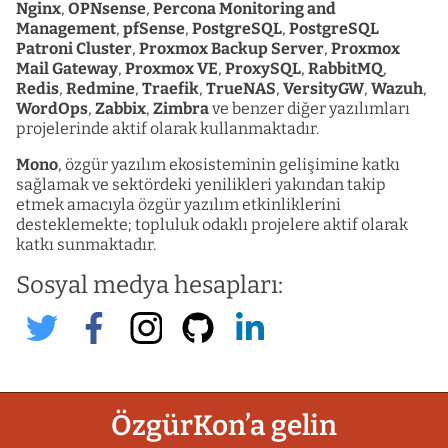
Nginx
,
OPNsense
,
Percona Monitoring and
Management
,
pfSense
,
PostgreSQL
,
PostgreSQL
Patroni Cluster
,
Proxmox Backup Server
,
Proxmox
Mail Gateway
,
Proxmox VE
,
ProxySQL
,
RabbitMQ
,
Redis
,
Redmine
,
Traefik
,
TrueNAS
,
VersityGW
,
Wazuh
,
WordOps
,
Zabbix
,
Zimbra
ve benzer diğer yazılımları
projelerinde aktif olarak kullanmaktadır.
Mono
, özgür yazılım ekosisteminin gelişimine katkı
sağlamak ve sektördeki yenilikleri yakından takip
etmek amacıyla özgür yazılım etkinliklerini
desteklemekte; topluluk odaklı projelere aktif olarak
katkı sunmaktadır.
Sosyal medya hesapları:
MonoBilisim
MonoBilisim
MonoBilisim
MonoBilisim
monobilisi
ÖzgürKon’a gelin