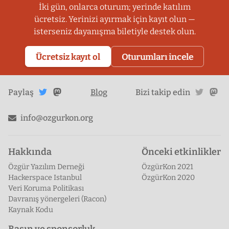
İki gün, onlarca oturum; yerinde katılım
ücretsiz. Yerinizi ayırmak için kayıt olun —
isterseniz dayanışma biletiyle destek olun.
Ücretsiz kayıt ol
Oturumları incele
Twitter'da
Mastodon'da
twitte
ma
Paylaş
Blog
Bizi takip edin
paylaş
paylaş
info@ozgurkon.org
Hakkında
Önceki etkinlikler
Özgür Yazılım Derneği
ÖzgürKon 2021
Hackerspace Istanbul
ÖzgürKon 2020
Veri Koruma Politikası
Davranış yönergeleri (Racon)
Kaynak Kodu