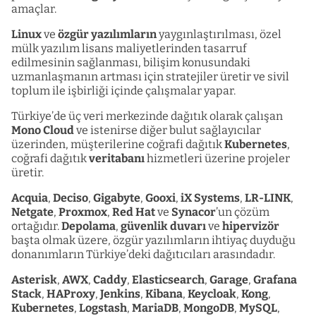
amaçlar.
Linux
ve
özgür yazılımların
yaygınlaştırılması, özel
mülk yazılım lisans maliyetlerinden tasarruf
edilmesinin sağlanması, bilişim konusundaki
uzmanlaşmanın artması için stratejiler üretir ve sivil
toplum ile işbirliği içinde çalışmalar yapar.
Türkiye’de üç veri merkezinde dağıtık olarak çalışan
Mono Cloud
ve istenirse diğer bulut sağlayıcılar
üzerinden, müşterilerine coğrafi dağıtık
Kubernetes
,
coğrafi dağıtık
veritabanı
hizmetleri üzerine projeler
üretir.
Acquia
,
Deciso
,
Gigabyte
,
Gooxi
,
iX Systems
,
LR-LINK
,
Netgate
,
Proxmox
,
Red Hat
ve
Synacor
’un çözüm
ortağıdır.
Depolama
,
güvenlik duvarı
ve
hipervizör
başta olmak üzere, özgür yazılımların ihtiyaç duyduğu
donanımların Türkiye’deki dağıtıcıları arasındadır.
Asterisk
,
AWX
,
Caddy
,
Elasticsearch
,
Garage
,
Grafana
Stack
,
HAProxy
,
Jenkins
,
Kibana
,
Keycloak
,
Kong
,
Kubernetes
,
Logstash
,
MariaDB
,
MongoDB
,
MySQL
,