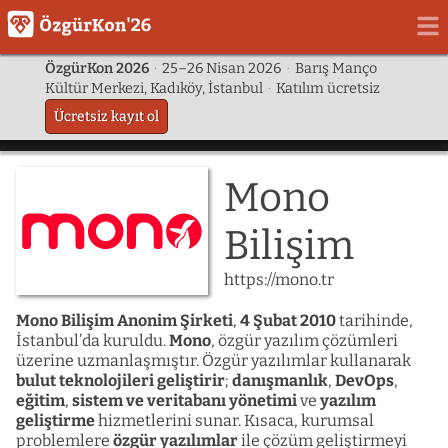
ÖzgürKon 2026
·
25–26 Nisan 2026
·
Barış Manço
Kültür Merkezi, Kadıköy, İstanbul
·
Katılım ücretsiz
Ücretsiz kayıt ol
Mono
Bilişim
https://mono.tr
Mono Bilişim Anonim Şirketi
,
4 Şubat 2010
tarihinde,
İstanbul’da kuruldu.
Mono
, özgür yazılım çözümleri
üzerine uzmanlaşmıştır. Özgür yazılımlar kullanarak
bulut teknolojileri geliştirir
;
danışmanlık
,
DevOps
,
eğitim
,
sistem ve veritabanı yönetimi
ve
yazılım
geliştirme
hizmetlerini sunar. Kısaca, kurumsal
problemlere
özgür yazılımlar
ile çözüm geliştirmeyi