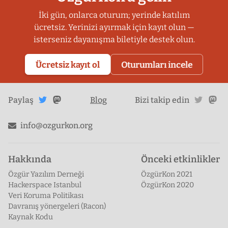
İki gün, onlarca oturum; yerinde katılım
ücretsiz. Yerinizi ayırmak için kayıt olun —
isterseniz dayanışma biletiyle destek olun.
Ücretsiz kayıt ol
Oturumları incele
Twitter'da
Mastodon'da
twitte
ma
Paylaş
Blog
Bizi takip edin
paylaş
paylaş
info@ozgurkon.org
Hakkında
Önceki etkinlikler
Özgür Yazılım Derneği
ÖzgürKon 2021
Hackerspace Istanbul
ÖzgürKon 2020
Veri Koruma Politikası
Davranış yönergeleri (Racon)
Kaynak Kodu