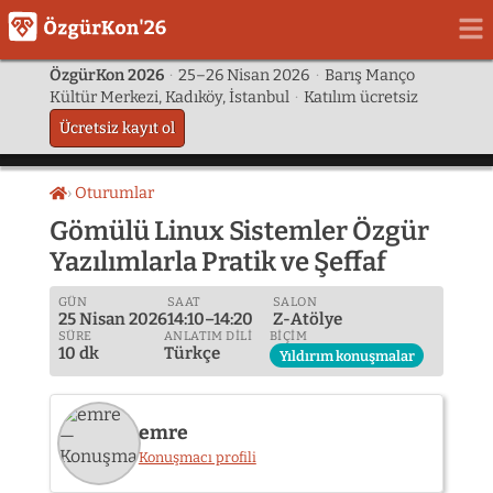
ÖzgürKon 2026
·
25–26 Nisan 2026
·
Barış Manço
Kültür Merkezi, Kadıköy, İstanbul
·
Katılım ücretsiz
Ücretsiz kayıt ol
Oturumlar
Ana
sayfa
Gömülü Linux Sistemler Özgür
Yazılımlarla Pratik ve Şeffaf
GÜN
SAAT
SALON
25 Nisan 2026
14:10–14:20
Z-Atölye
SÜRE
ANLATIM DILI
BIÇIM
10 dk
Türkçe
Yıldırım konuşmalar
emre
Konuşmacı profili