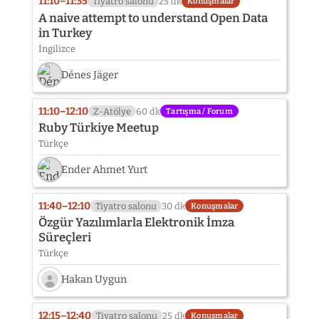
11:10–11:35
Tiyatro salonu
25 dk
Konuşmalar
A naive attempt to understand Open Data
in Turkey
İngilizce
Dénes Jäger
11:10–12:10
Z-Atölye
60 dk
Tartışma / Forum
Ruby Türkiye Meetup
Türkçe
Ender Ahmet Yurt
11:40–12:10
Tiyatro salonu
30 dk
Konuşmalar
Özgür Yazılımlarla Elektronik İmza
Süreçleri
Türkçe
Hakan Uygun
Konuşmacı
fotoğrafı
12:15–12:40
Tiyatro salonu
25 dk
Konuşmalar