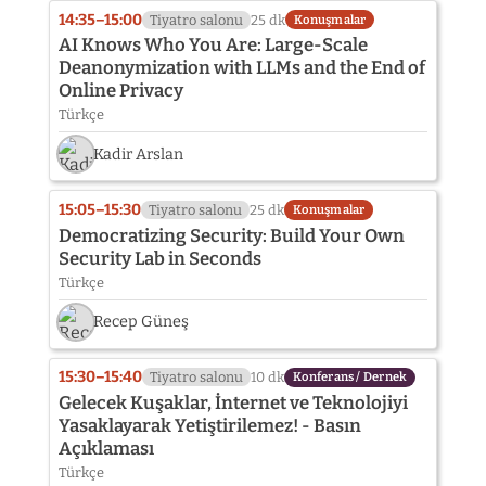
fotoğrafı
14:35–15:00
Tiyatro salonu
25 dk
Konuşmalar
henüz
AI Knows Who You Are: Large-Scale
eklenmedi:
Deanonymization with LLMs and the End of
Adem
Online Privacy
Özcan
Türkçe
Kadir Arslan
15:05–15:30
Tiyatro salonu
25 dk
Konuşmalar
Democratizing Security: Build Your Own
Security Lab in Seconds
Türkçe
Recep Güneş
15:30–15:40
Tiyatro salonu
10 dk
Konferans / Dernek
Gelecek Kuşaklar, İnternet ve Teknolojiyi
Yasaklayarak Yetiştirilemez! - Basın
Açıklaması
Türkçe