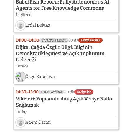
Babel Fish Reborn: Fully Autonomous AI
Agents for Free Knowledge Commons
İngilizce
Erdal Bektaş
Konuşmacı
fotoğrafı
14:00–14:30
Tiyatro salonu
30 dk
Konuşmalar
henüz
Dijital Çağda Özgür Bilgi: Bilginin
eklenmedi:
Demokratikleşmesi ve Açık Toplumun
Erdal
Geleceği
Bektaş
Türkçe
Özge Karakaya
14:30–15:30
1. Kat Atölye
60 dk
Atölyeler
Vikiveri: Yapılandırılmış Açık Veriye Katkı
Sağlamak
Türkçe
Adem Özcan
Konuşmacı