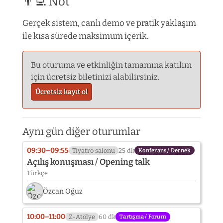
👨‍💻 Not
Gerçek sistem, canlı demo ve pratik yaklaşım
ile kısa sürede maksimum içerik.
Bu oturuma ve etkinliğin tamamına katılım
için ücretsiz biletinizi alabilirsiniz.
Ücretsiz kayıt ol
Aynı gün diğer oturumlar
09:30–09:55
Tiyatro salonu
25 dk
Konferans / Dernek
Açılış konuşması / Opening talk
Türkçe
Özcan Oğuz
10:00–11:00
Z-Atölye
60 dk
Tartışma / Forum