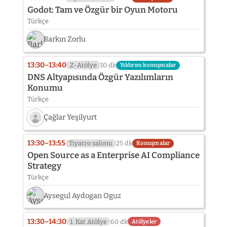
henüz
Godot: Tam ve Özgür bir Oyun Motoru
eklenmedi:
Türkçe
Hakan
Uygun
Barkın Zorlu
13:30–13:40
Z-Atölye
10 dk
Yıldırım konuşmalar
DNS Altyapısında Özgür Yazılımların
Konumu
Türkçe
Çağlar Yeşilyurt
Konuşmacı
fotoğrafı
13:30–13:55
Tiyatro salonu
25 dk
Konuşmalar
henüz
Open Source as a Enterprise AI Compliance
eklenmedi:
Strategy
Çağlar
Türkçe
Yeşilyurt
Aysegul Aydogan Oguz
13:30–14:30
1. Kat Atölye
60 dk
Atölyeler