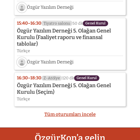
Özgür Yazılım Derneği
Konuşmacı
fotoğrafı
15:40–16:30
Tiyatro salonu
50 dk
Genel Kurul
henüz
Özgür Yazılım Derneği 5. Olağan Genel
eklenmedi:
Kurulu (Faaliyet raporu ve finansal
Özgür
tablolar)
Yazılım
Derneği
Türkçe
Özgür Yazılım Derneği
Konuşmacı
fotoğrafı
16:30–18:30
Z-Atölye
120 dk
Genel Kurul
henüz
Özgür Yazılım Derneği 5. Olağan Genel
eklenmedi:
Kurulu (Seçim)
Özgür
Türkçe
Yazılım
Derneği
Tüm oturumları incele
ÖzgürKon’a gelin